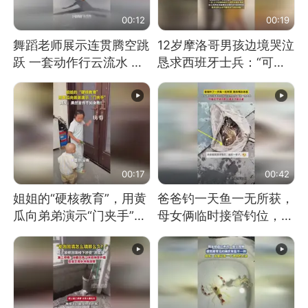
00:12
00:19
舞蹈老师展示连贯腾空跳
12岁摩洛哥男孩边境哭泣
跃 一套动作行云流水 节
恳求西班牙士兵：“可不
奏感拉满 网友：怎么做
可以不要把我遣返回国”
到又舞又武的？
00:17
00:42
姐姐的“硬核教育”，用黄
爸爸钓一天鱼一无所获，
瓜向弟弟演示“门夹手”，
母女俩临时接管钓位，用
网友：果然言传不如身
玩具鱼竿钓上大鱼
教！