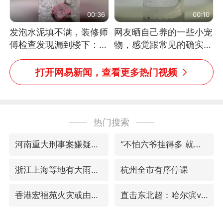
00:36
00:10
发泡水泥填不满，装修师
网友晒自己养的一些小宠
傅检查发现漏到楼下：出
物，感觉跟常见的确实有
风口未延伸到外墙
些不一样
打开网易新闻，查看更多热门视频
热门搜索
河南重大刑事案嫌疑人落网
“不怕六爷挂得多 就怕六爷挂一颗”
浙江上海等地有大雨或暴雨
杭州全市有序停课
香港宏福苑火灾或由烟头引起
直击东北超：哈尔滨vs通辽