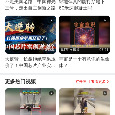
不走美国老路！中国神光
钻地弹真的能打穿地下
三号，走出自主创新之路
60米深混凝土吗
04:09
6.1万 次播放
05:21
大逆转，长鑫拒绝苹果压
宇宙是一个有意识的生命
价了！中国芯片产业实现
体？
怎样的逆袭？
更多热门视频
打开应用 查看更多