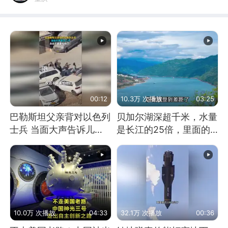
00:12
10.3万 次播放
03:25
巴勒斯坦父亲背对以色列
贝加尔湖深超千米，水量
士兵 当面大声告诉儿
是长江的25倍，里面的
子：永远不要害怕他们！
鱼究竟有多大？
10.0万 次播放
04:33
32.1万 次播放
00:36