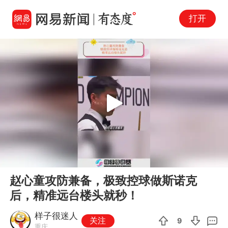
打开
Play
00:00
00:58
En
赵心童攻防兼备，极致控球做斯诺克
fu
后，精准远台楼头就秒！
样子很迷人
关注
9
重庆