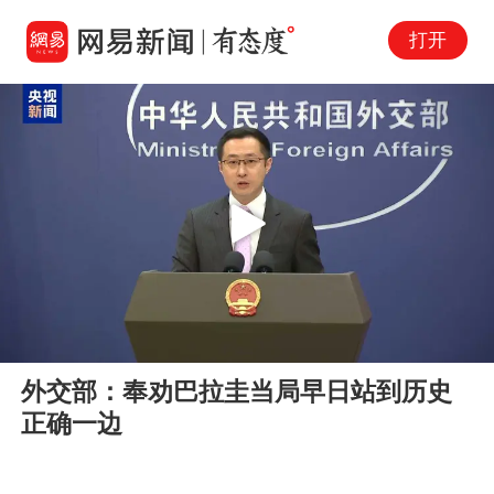
打开
Play
00:00
00:26
En
外交部：奉劝巴拉圭当局早日站到历史
fu
正确一边