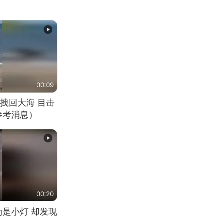
00:09
拽回大海 目击
参考消息）
00:20
为是小灯 却发现