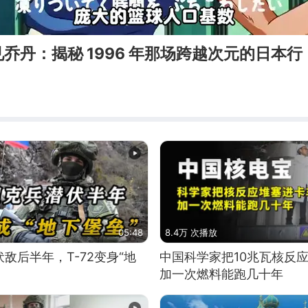
乔丹：揭秘 1996 年那场跨越次元的日本行
常
05:48
8.4万 次播放
敌后半年，T-72变身“地
中国科学家把10兆瓦核反
加一次燃料能跑几十年