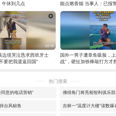
：午休到几点
能点燃香烟 当事人：已报
00:19
男孩边境哭泣恳求西班牙士
国外一男子遭章鱼吸脸，上
不要把我遣返回国”
战”，硬扯加铁棒敲打方才
热门搜索
经同意的电话营销”
佛得角门将亮相智利俱乐部
掉台风鲸鱼
吉林一“温度计大楼”读数爆