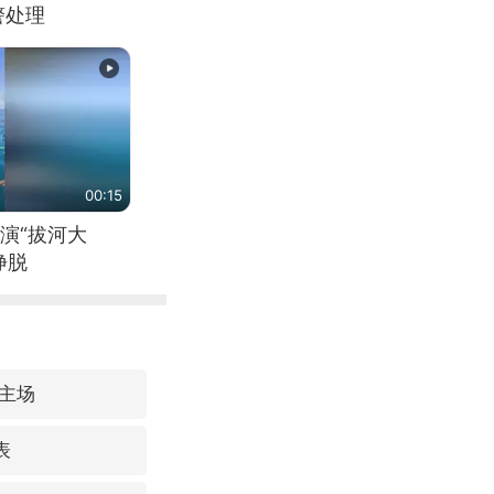
警处理
00:15
演“拔河大
挣脱
主场
表