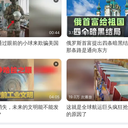
00:44
3.1万 次播放
通过眼前的小球来欺骗美国
俄罗斯首富提出四条暗黑结
那条路是通向东方
04:05
19.0万 次播放
消失，未来的文明能不能发
这就是全球航运巨头疯狂抢
？
的原因了