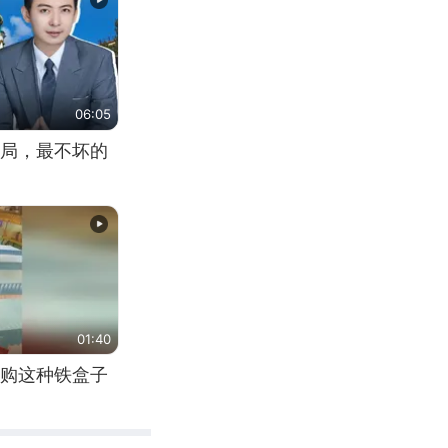
06:05
局，最不坏的
01:40
购这种铁盒子