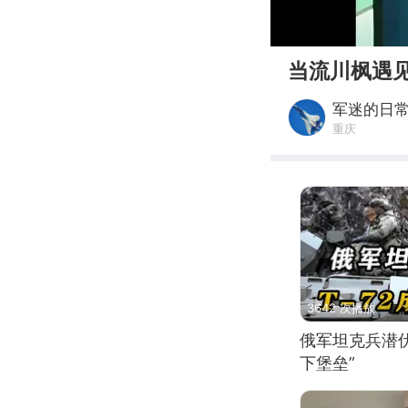
00:00
当流川枫遇见
军迷的日
重庆
3642 次播放
俄军坦克兵潜伏
下堡垒”