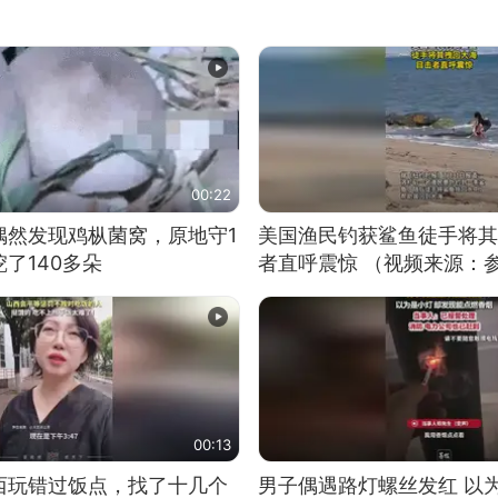
00:22
偶然发现鸡枞菌窝，原地守1
美国渔民钓获鲨鱼徒手将其
了140多朵
者直呼震惊 （视频来源：
00:13
西玩错过饭点，找了十几个
男子偶遇路灯螺丝发红 以