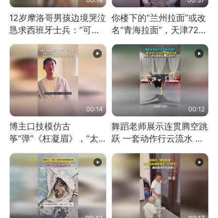
12岁摩洛哥男孩边境哭泣
你楼下的“兰州拉面”或改
恳求西班牙士兵：“可不
名“青海拉面”，天津72家
可以不要把我遣返回国”
面馆已集体更换招牌
00:14
00:12
博主口技模仿古
舞蹈老师展示连贯腾空跳
筝“弹”《枉凝眉》，“太
跃 一套动作行云流水 节
像了～你是吃古筝长大的
奏感拉满 网友：怎么做
吗？”“或将成为首位考级
到又舞又武的？
不带古筝的选手。”（来
源：新华每日电讯）
00:42
00:17