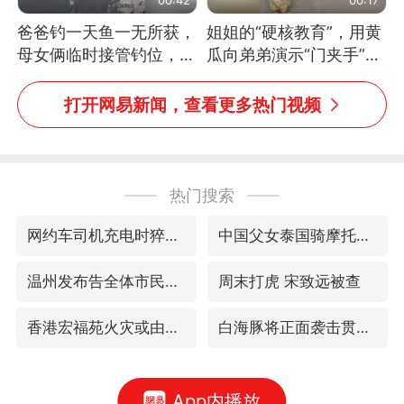
爸爸钓一天鱼一无所获，
姐姐的“硬核教育”，用黄
母女俩临时接管钓位，用
瓜向弟弟演示“门夹手”，
玩具鱼竿钓上大鱼
网友：果然言传不如身
教！
打开网易新闻，查看更多热门视频
热门搜索
网约车司机充电时猝死保险拒赔
中国父女泰国骑摩托车坠崖1死1伤
温州发布告全体市民书：非必要不外出
周末打虎 宋致远被查
香港宏福苑火灾或由烟头引起
白海豚将正面袭击贯穿浙江
App内播放