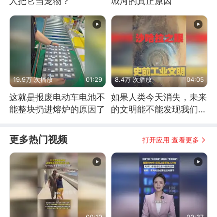
人把它当宠物？
城河的真正原因
19.9万 次播放
01:29
8.4万 次播放
04:05
这就是报废电动车电池不
如果人类今天消失，未来
能整块扔进熔炉的原因了
的文明能不能发现我们存
在过？
更多热门视频
打开应用 查看更多
00:19
00:37