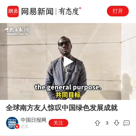
打开
Play
00:00
02:33
En
全球南方友人惊叹中国绿色发展成就
fu
中国日报网
关注
3
北京