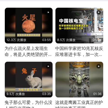
12.3万 次播放
03:55
8.5万 次播放
05:04
为什么说火星上发现生
中国科学家把10兆瓦核反
命，将是人类绝望的开
应堆塞进卡车，加一次燃
始？
料能跑几十年
9.5万 次播放
03:35
01:36
兔子那么可爱，为什么没
这就是鹰酱工业真正的护