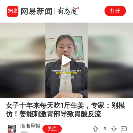
打开
Play
00:00
00:35
En
女子十年来每天吃1斤生姜，专家：别模
fu
仿！姜能刺激胃部导致胃酸反流
潇湘晨报
关注
5
湖南