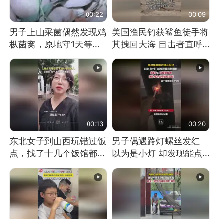
00:22
00:09
男子上山采菌偶然发现鸡
美国渔民钓获鲨鱼徒手将
枞菌窝，原地守1天等它
其拽回大海 目击者直呼
长大：挖了140多朵
震惊 （视频来源：参考
消息）
00:13
00:20
东北女子到山西玩错过饭
男子偶遇路灯螺丝发红
点，找了十几个饭馆都没
以为是小灯 却发现能点
开门：午休到几点
燃香烟 当事人：已报警
处理