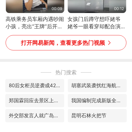
00:09
00:12
高铁乘务员车厢内遇吵闹
女孩门后蹲守想吓姥爷
小孩，亮出“王牌”后开启
姥爷一眼看穿却配合演出
一键静音
网友：姥爷的演技我打满
分
打开网易新闻，查看更多热门视频
热门搜索
80后女柜员逆袭成4200亿银行副行长
胡塞武装袭扰红海航运行动升级
郑国霖回应去景区上班被保安拦下
我国编制完成新版全月地质图
外交部发言人就广岛核爆81周年等答记者问
昆明石林火把节