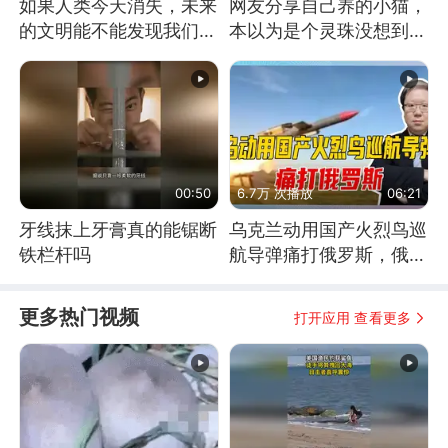
如果人类今天消失，未来
网友分享自己养的小猫，
的文明能不能发现我们存
本以为是个灵珠没想到是
在过？
魔丸
00:50
6.7万 次播放
06:21
牙线抹上牙膏真的能锯断
乌克兰动用国产火烈鸟巡
铁栏杆吗
航导弹痛打俄罗斯，俄军
为什么没能拦截？
更多热门视频
打开应用 查看更多