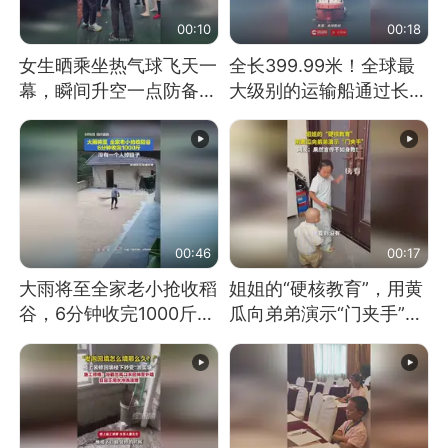
00:10
00:18
女生晒乘坐热气球飞天一
全长399.99米！全球最
幕，瞬间升空一点防备都
大级别的运输船通过长江
没有
大桥这一幕，太震撼了！
00:46
00:17
大雨将至全家老小抢收稻
姐姐的“硬核教育”，用黄
谷，6分钟收完1000斤，
瓜向弟弟演示“门夹手”，
没有一个人掉链子
网友：果然言传不如身
教！