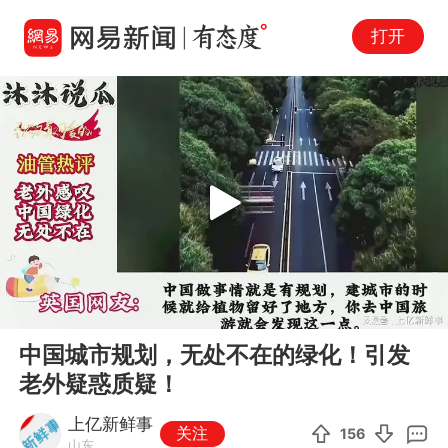
打开
Play
00:00
01:13
En
中国城市规划，无处不在的绿化！引发
fu
老外疑惑质疑！
上亿新鲜事
关注
156
山东