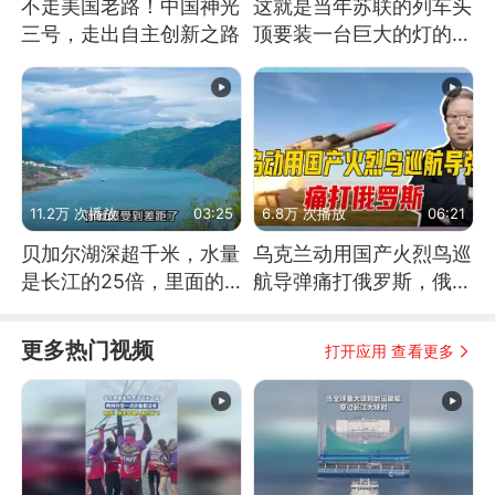
不走美国老路！中国神光
这就是当年苏联的列车头
三号，走出自主创新之路
顶要装一台巨大的灯的原
因了
11.2万 次播放
03:25
6.8万 次播放
06:21
贝加尔湖深超千米，水量
乌克兰动用国产火烈鸟巡
是长江的25倍，里面的
航导弹痛打俄罗斯，俄军
鱼究竟有多大？
为什么没能拦截？
更多热门视频
打开应用 查看更多