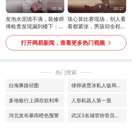
00:36
00:27
发泡水泥填不满，装修师
珠心算比赛现场，别人看
傅检查发现漏到楼下：出
着都紧张，男孩却全程气
风口未延伸到外墙
定神闲、从容作答，最终
拿下冠军。网友：这淡定
打开网易新闻，查看更多热门视频
的样子，一看就是有实
力！（人民日报）
热门搜索
白海豚路径图
律师谈贾冰私人饭局被偷拍
多地银行上调存款利率
人形机器人第一股
河北发布暴雨橙色预警
武汉3名城管协管员殴打摊主被刑拘