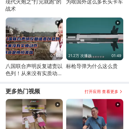
现代火炮之“打完就跑”的
为啥国外这么多长头卡车
战术
03:05
21.2万 次播放
01:49
八国联合声明反复谴责以
标枪导弹为什么这么贵
色列！从来没有实质动
作！根源是惧怕美国
更多热门视频
打开应用 查看更多