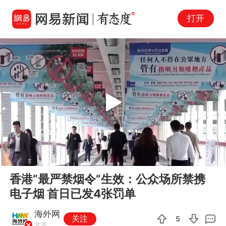
打开
Play
00:00
00:56
En
香港“最严禁烟令”生效：公众场所禁携
fu
电子烟 首日已发4张罚单
海外网
关注
5
北京