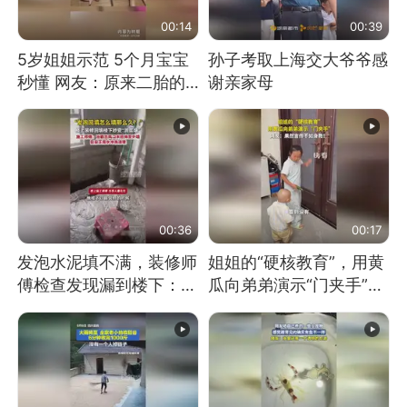
00:14
00:39
5岁姐姐示范 5个月宝宝
孙子考取上海交大爷爷感
秒懂 网友：原来二胎的
谢亲家母
快乐长这样
00:36
00:17
发泡水泥填不满，装修师
姐姐的“硬核教育”，用黄
傅检查发现漏到楼下：出
瓜向弟弟演示“门夹手”，
风口未延伸到外墙
网友：果然言传不如身
教！