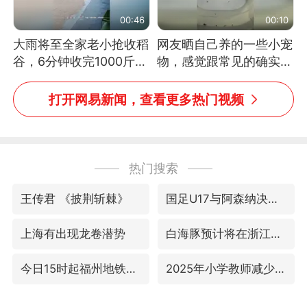
00:46
00:10
大雨将至全家老小抢收稻
网友晒自己养的一些小宠
谷，6分钟收完1000斤，
物，感觉跟常见的确实有
没有一个人掉链子
些不一样
打开网易新闻，查看更多热门视频
热门搜索
王传君 《披荆斩棘》
国足U17与阿森纳决赛取消 并列冠军
上海有出现龙卷潜势
白海豚预计将在浙江苍南到三门一带登陆
今日15时起福州地铁高架区段停运
2025年小学教师减少13.19万