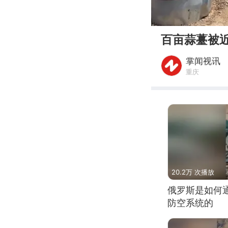
00:00
百亩蒜薹被
掌闻视讯
重庆
20.2万 次播放
俄罗斯是如何
防空系统的