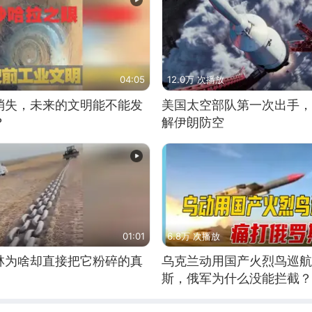
04:05
12.0万 次播放
消失，未来的文明能不能发
美国太空部队第一次出手，
？
解伊朗防空
01:01
6.8万 次播放
林为啥却直接把它粉碎的真
乌克兰动用国产火烈鸟巡航
斯，俄军为什么没能拦截？