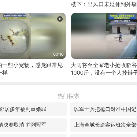
楼下：出风口未延伸到外墙
00:10
的一些小宠物，感觉跟常见
大雨将至全家老小抢收稻谷
一样
1000斤，没有一个人掉链
热门搜索
邻居多年被判重婚罪
以军士兵把枪口对准中国记
森纳决赛取消 并列冠军
上海全域长途客运班次全部