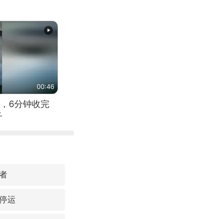
00:46
，6分钟收完
子
者
停运