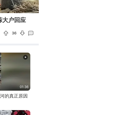
00:42
Enter
蒜大户回应
fullscreen
36
01:36
河的真正原因