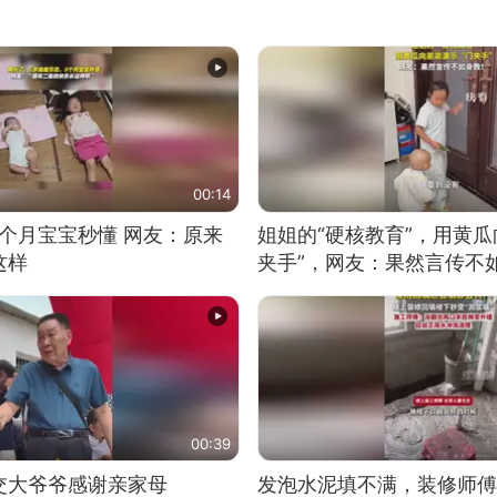
00:14
5个月宝宝秒懂 网友：原来
姐姐的“硬核教育”，用黄瓜
这样
夹手”，网友：果然言传不
00:39
交大爷爷感谢亲家母
发泡水泥填不满，装修师傅