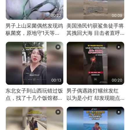
00:22
00:09
男子上山采菌偶然发现鸡
美国渔民钓获鲨鱼徒手将
枞菌窝，原地守1天等它
其拽回大海 目击者直呼
长大：挖了140多朵
震惊 （视频来源：参考
消息）
00:13
00:20
东北女子到山西玩错过饭
男子偶遇路灯螺丝发红
点，找了十几个饭馆都没
以为是小灯 却发现能点
开门：午休到几点
燃香烟 当事人：已报警
处理