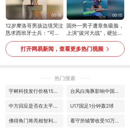
00:19
00:15
12岁摩洛哥男孩边境哭泣
国外一男子遭章鱼吸脸，
恳求西班牙士兵：“可不
上演“拔河大战”，硬扯加
可以不要把我遣返回国”
铁棒敲打方才挣脱
打开网易新闻，查看更多热门视频
热门搜索
宇树科技发行价格150.80元/股
台风白海豚影响中国已成定局
中方回应是否在太平洋海底开采稀土
U17国足1分钟轰2球
佛得角门将亮相智利俱乐部主场
看守所辅警收受10万获刑1年