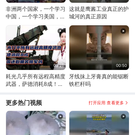
非洲两个国家，一个学习
这就是鹰酱工业真正的护
中国，一个学习美国，结
城河的真正原因
果怎么样了？
03:21
00:50
耗光几乎所有远程高精度
牙线抹上牙膏真的能锯断
武器，萨德消耗8成！美
铁栏杆吗
国还敢嘲笑俄军吗
更多热门视频
打开应用 查看更多