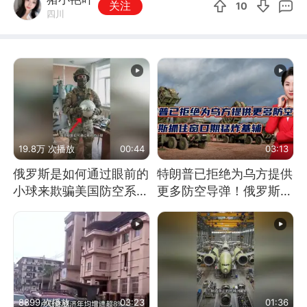
关注
10
四川
19.8万 次播放
00:44
03:13
俄罗斯是如何通过眼前的
特朗普已拒绝为乌方提供
小球来欺骗美国防空系统
更多防空导弹！俄罗斯抓
的
住窗口期猛炸基辅
8899 次播放
03:23
01:36