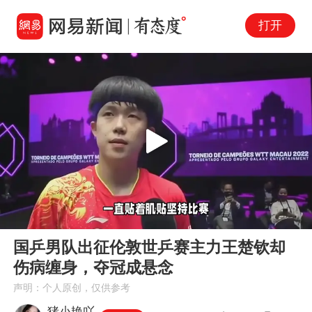
打开
Play
00:00
01:10
En
国乒男队出征伦敦世乒赛主力王楚钦却
fu
伤病缠身，夺冠成悬念
声明：个人原创，仅供参考
猪小艳吖