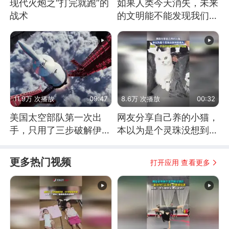
现代火炮之“打完就跑”的
如果人类今天消失，未来
战术
的文明能不能发现我们存
在过？
11.9万 次播放
09:47
8.6万 次播放
00:32
美国太空部队第一次出
网友分享自己养的小猫，
手，只用了三步破解伊朗
本以为是个灵珠没想到是
防空
魔丸
更多热门视频
打开应用 查看更多