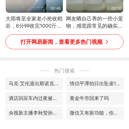
00:46
00:10
大雨将至全家老小抢收稻
网友晒自己养的一些小宠
谷，6分钟收完1000斤，
物，感觉跟常见的确实有
没有一个人掉链子
些不一样
打开网易新闻，查看更多热门视频
热门搜索
马克·艾伦退出斯诺克中国公开赛
情侣平潭拍日出坠崖1死1伤
酒店回应车内过夜被收150元
黄金牛市回来了吗
央视新主播李秋莹孙亚鹏亮相
微信又有新功能，你可以“撤回”你的撤回了！