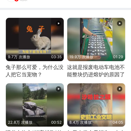
9.7万 次播放
03:35
19.9万 次播放
01:29
兔子那么可爱，为什么没
这就是报废电动车电池不
人把它当宠物？
能整块扔进熔炉的原因了
22.8万 次播放
00:52
8.4万 次播放
04:05