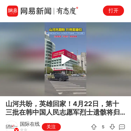
打开
Play
00:00
00:36
En
山河共盼，英雄回家！4月22日，第十
fu
三批在韩中国人民志愿军烈士遗骸将归
国安葬。沈阳满城“中国红”致敬...
国际在线
关注
5
北京