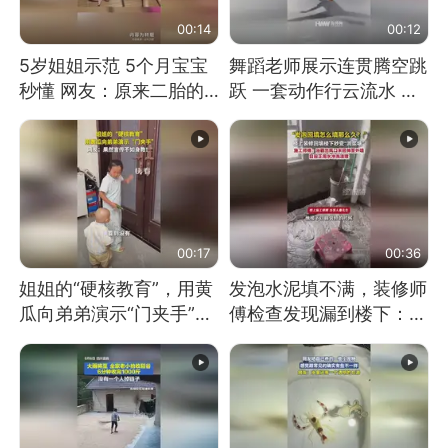
00:14
00:12
5岁姐姐示范 5个月宝宝
舞蹈老师展示连贯腾空跳
秒懂 网友：原来二胎的
跃 一套动作行云流水 节
快乐长这样
奏感拉满 网友：怎么做
到又舞又武的？
00:17
00:36
姐姐的“硬核教育”，用黄
发泡水泥填不满，装修师
瓜向弟弟演示“门夹手”，
傅检查发现漏到楼下：出
网友：果然言传不如身
风口未延伸到外墙
教！