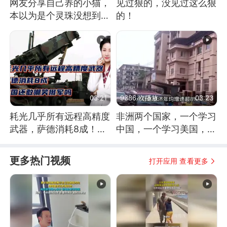
网友分享自己养的小猫，
见过狠的，没见过这么狠
本以为是个灵珠没想到是
的！
魔丸
03:21
9386 次播放
03:23
耗光几乎所有远程高精度
非洲两个国家，一个学习
武器，萨德消耗8成！美
中国，一个学习美国，结
国还敢嘲笑俄军吗
果怎么样了？
更多热门视频
打开应用 查看更多