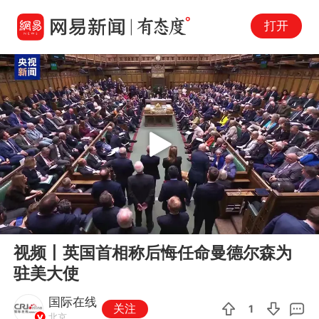
打开
Play
00:00
01:54
En
视频丨英国首相称后悔任命曼德尔森为
fu
驻美大使
国际在线
关注
1
北京