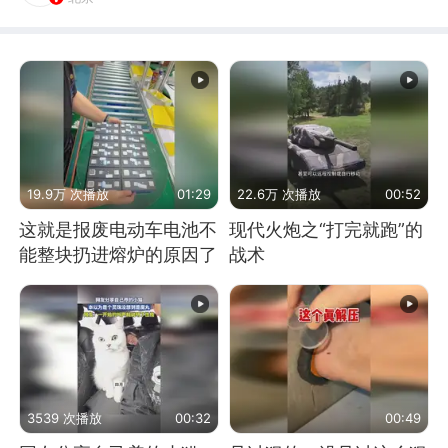
19.9万 次播放
01:29
22.6万 次播放
00:52
这就是报废电动车电池不
现代火炮之“打完就跑”的
能整块扔进熔炉的原因了
战术
3539 次播放
00:32
00:49