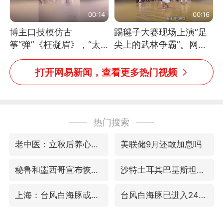
00:14
00:16
博主口技模仿古
踢毽子大赛现场上演“足
筝“弹”《枉凝眉》，“太
尖上的武林争霸”。网
像了～你是吃古筝长大的
友：这哪是踢毽子，分明
吗？”“或将成为首位考级
是武侠片现场！#睡个好
打开网易新闻，查看更多热门视频
不带古筝的选手。”（来
觉
源：新华每日电讯）
热门搜索
老中医：立秋后养心是关键
美联储9月还敢加息吗
秘鲁和墨西哥宣布恢复外交关系
沙特土耳其巴基斯坦签署共同防务协议
上海：台风白海豚或将带来龙卷风
台风白海豚已进入24小时警戒线