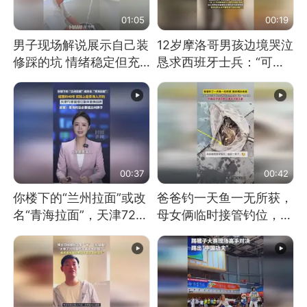
01:05
00:19
男子现场解说展示自己装
12岁摩洛哥男孩边境哭泣
修踩的坑 情绪稳定但充
恳求西班牙士兵：“可不
满无奈 每处都有精心设
可以不要把我遣返回国”
计 但每处都有瑕疵 网
友：一开始我没笑 但看
到洗手盆我没绷住
00:37
00:42
你楼下的“兰州拉面”或改
爸爸钓一天鱼一无所获，
名“青海拉面”，天津72家
母女俩临时接管钓位，用
面馆已集体更换招牌
玩具鱼竿钓上大鱼