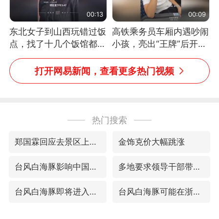
00:13
00:09
东北女子到山西玩错过饭
高铁乘务员车厢内遇吵闹
点，找了十几个饭馆都没
小孩，亮出“王牌”后开启
开门：午休到几点
一键静音
打开网易新闻，查看更多热门视频
热门搜索
郑国霖回应去景区上班被保安拦下
金饰克价大幅跳涨
台风白海豚影响中国已成定局
多地要求领导干部带头休假
台风白海豚即将进入48小时警戒线
台风白海豚可能在浙闽沿海登陆