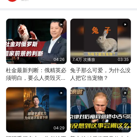
04:26
7.4万 次播放
03:35
杜金最新判断：俄精英必
兔子那么可爱，为什么没
须明白，要么人类毁灭，
人把它当宠物？
要么俄毁灭
04:29
05:19