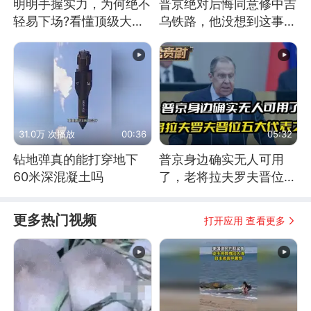
明明手握实力，为何绝不
普京绝对后悔同意修中吉
轻易下场?看懂顶级大国
乌铁路，他没想到这事会
谋略
闹这么大
31.0万 次播放
00:36
05:32
钻地弹真的能打穿地下
普京身边确实无人可用
60米深混凝土吗
了，老将拉夫罗夫晋位五
大代表之首
更多热门视频
打开应用 查看更多