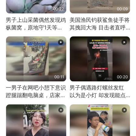
00:22
00:09
男子上山采菌偶然发现鸡
美国渔民钓获鲨鱼徒手将
枞菌窝，原地守1天等它
其拽回大海 目击者直呼
长大：挖了140多朵
震惊 （视频来源：参考
消息）
00:11
00:20
一男子在网吧小憩下意识
男子偶遇路灯螺丝发红
蹬腿踹翻电脑桌，店家3
以为是小灯 却发现能点
台显示器与机械臂损坏
燃香烟 当事人：已报警
处理