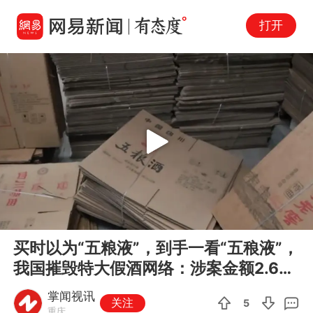
打开
Play
00:00
01:08
En
买时以为“五粮液”，到手一看“五稂液”，
fu
我国摧毁特大假酒网络：涉案金额2.6亿
元
掌闻视讯
关注
5
重庆