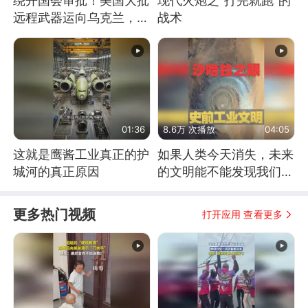
绕开国会审批！美国大批
现代火炮之“打完就跑”的
远程武器运向乌克兰，集
战术
中打击俄纵深目标
01:36
8.6万 次播放
04:05
这就是鹰酱工业真正的护
如果人类今天消失，未来
城河的真正原因
的文明能不能发现我们存
在过？
更多热门视频
打开应用 查看更多