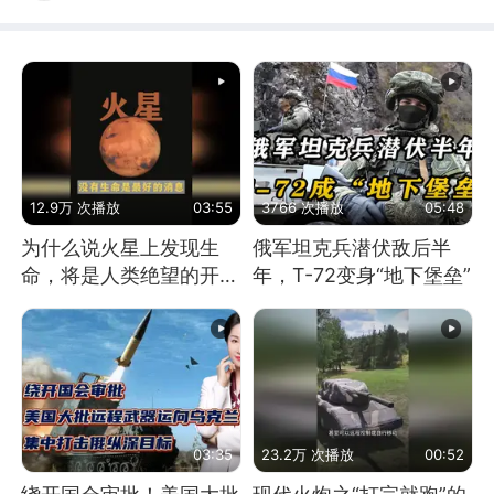
12.9万 次播放
03:55
3766 次播放
05:48
为什么说火星上发现生
俄军坦克兵潜伏敌后半
命，将是人类绝望的开
年，T-72变身“地下堡垒”
始？
03:35
23.2万 次播放
00:52