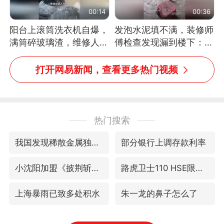
00:14
00:36
阳台上滚筒洗衣机自爆，
发泡水泥填不满，装修师
满筒碎玻璃渣，维修人员
傅检查发现漏到楼下：出
称是人为原因，从未见过
风口未延伸到外墙
洗衣机自爆
打开网易新闻，查看更多热门视频
热门搜索
我国发现稀散金属独立新矿物——乌斯河锗矿
部分银行上调存款利率
小沈阳加盟《披荆斩棘》
路虎卫士110 HSE限时降价
上海暴雨已致多处积水
朱一龙的鼻子怎么了