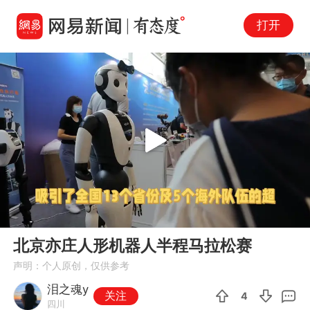
打开
Play
00:00
01:11
En
北京亦庄人形机器人半程马拉松赛
fu
声明：个人原创，仅供参考
泪之魂y
关注
4
四川