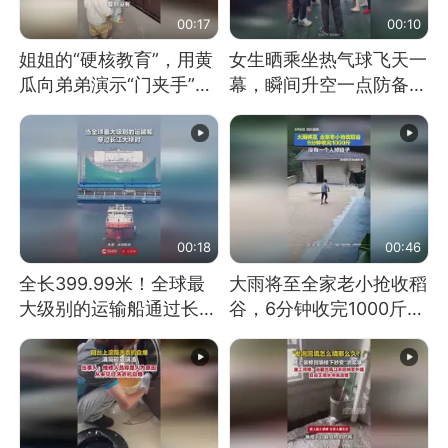
00:17
00:10
姐姐的“硬核教育”，用黄
女生晒乘坐热气球飞天一
瓜向弟弟演示“门夹手”，
幕，瞬间升空一点防备都
网友：果然言传不如身
没有
教！
00:18
00:46
全长399.99米！全球最
大雨将至全家老小抢收稻
大级别的运输船通过长江
谷，6分钟收完1000斤，
大桥这一幕，太震撼了！
没有一个人掉链子