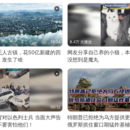
16:34
8.4万 次播放
无人古镇，花50亿新建的四
网友分享自己养的小猫，本
，发生了啥
没想到是魔丸
00:12
背对以色列士兵 当面大声告
特朗普已拒绝为乌方提供更
不要害怕他们！
俄罗斯抓住窗口期猛炸基辅