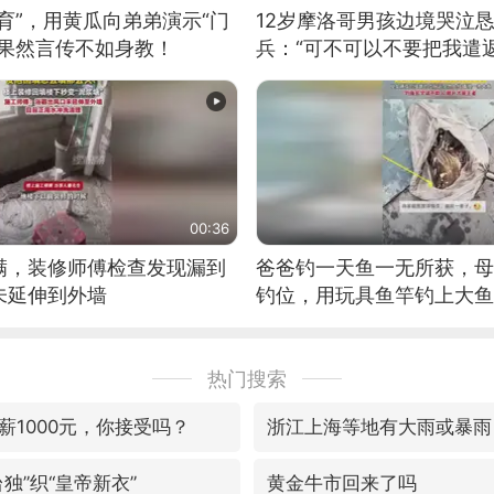
育”，用黄瓜向弟弟演示“门
12岁摩洛哥男孩边境哭泣
：果然言传不如身教！
兵：“可不可以不要把我遣返
00:36
满，装修师傅检查发现漏到
爸爸钓一天鱼一无所获，母
未延伸到外墙
钓位，用玩具鱼竿钓上大鱼
热门搜索
薪1000元，你接受吗？
浙江上海等地有大雨或暴雨
独”织“皇帝新衣”
黄金牛市回来了吗