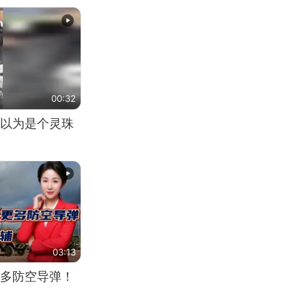
00:32
以为是个灵珠
03:13
多防空导弹！