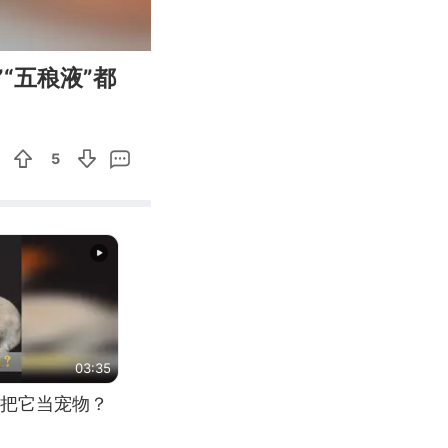
00:27
Enter
“五稂液”都
fullscreen
5
03:35
把它当宠物？