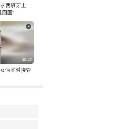
恳求西班牙士
回国”
00:42
女俩临时接管