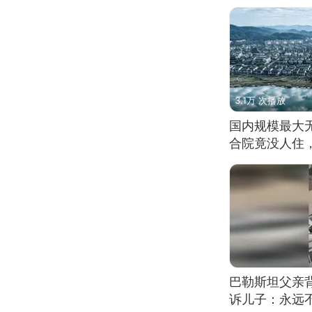
3.1万 次播放
国内规模最大
合院竟没人住
巴勒斯坦父亲
诉儿子：永远