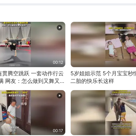
00:12
连贯腾空跳跃 一套动作行云
5岁姐姐示范 5个月宝宝秒
满 网友：怎么做到又舞又武
二胎的快乐长这样
00:17