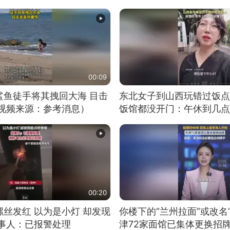
00:09
鲨鱼徒手将其拽回大海 目击
东北女子到山西玩错过饭点
（视频来源：参考消息）
饭馆都没开门：午休到几点
00:20
丝发红 以为是小灯 却发现
你楼下的“兰州拉面”或改名
当事人：已报警处理
津72家面馆已集体更换招