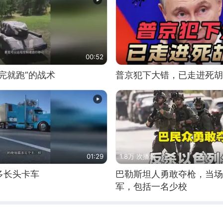
00:52
完就跑”的战术
普京犯下大错，已走进死胡
01:29
1.8万 次播放
多长头卡车
巴勒斯坦人勇敢夺枪，当场
军，包括一名少校