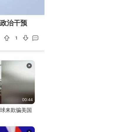
02:26
Enter
形政治干预
fullscreen
1
00:44
球来欺骗美国