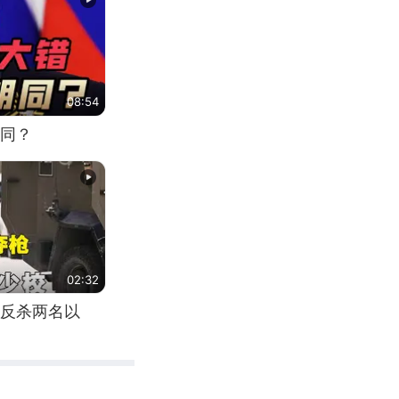
08:54
同？
02:32
反杀两名以