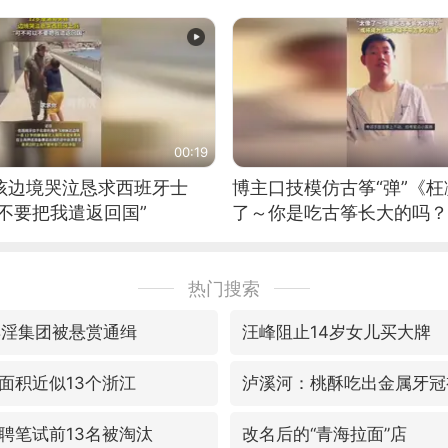
00:19
男孩边境哭泣恳求西班牙士
博主口技模仿古筝“弹”《枉
不要把我遣返回国”
了～你是吃古筝长大的吗？
位考级不带古筝的选手。”
日电讯）
热门搜索
卖淫集团被悬赏通缉
汪峰阻止14岁女儿买大牌
面积近似13个浙江
泸溪河：桃酥吃出金属牙冠
聘笔试前13名被淘汰
改名后的“青海拉面”店