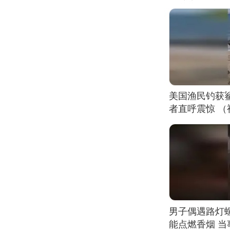
美国渔民钓获
者直呼震惊 
男子偶遇路灯螺
能点燃香烟 