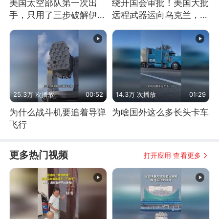
美国太空部队第一次出
绕开国会审批！美国大批
手，只用了三步破解伊朗
远程武器运向乌克兰，集
防空
中打击俄纵深目标
25.3万 次播放
00:52
14.3万 次播放
01:29
为什么战斗机要追着导弹
为啥国外这么多长头卡车
飞行
更多热门视频
打开应用 查看更多