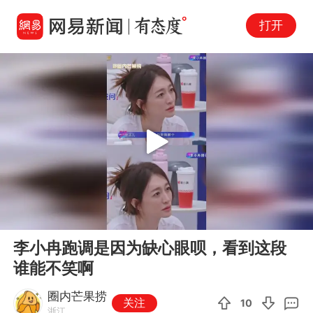
打开
Play
00:00
00:47
En
李小冉跑调是因为缺心眼呗，看到这段
fu
谁能不笑啊
圈内芒果捞
关注
10
浙江