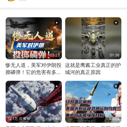
03:27
01:36
惨无人道，美军对伊朗投
这就是鹰酱工业真正的护
掷磷弹！它的危害有多
城河的真正原因
大？
12.1万 次播放
09:47
03:35