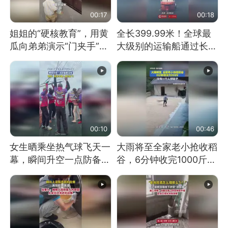
00:17
00:18
姐姐的“硬核教育”，用黄
全长399.99米！全球最
瓜向弟弟演示“门夹手”，
大级别的运输船通过长江
网友：果然言传不如身
大桥这一幕，太震撼了！
教！
00:10
00:46
女生晒乘坐热气球飞天一
大雨将至全家老小抢收稻
幕，瞬间升空一点防备都
谷，6分钟收完1000斤，
没有
没有一个人掉链子