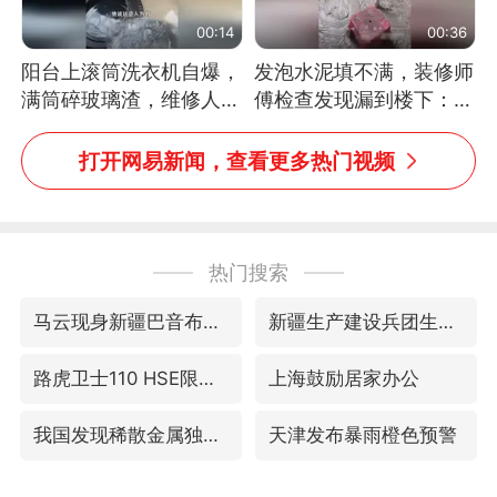
00:14
00:36
阳台上滚筒洗衣机自爆，
发泡水泥填不满，装修师
满筒碎玻璃渣，维修人员
傅检查发现漏到楼下：出
称是人为原因，从未见过
风口未延伸到外墙
洗衣机自爆
打开网易新闻，查看更多热门视频
热门搜索
马云现身新疆巴音布鲁克草原
新疆生产建设兵团生态环境局原局长被查
路虎卫士110 HSE限时降价
上海鼓励居家办公
我国发现稀散金属独立新矿物——乌斯河锗矿
天津发布暴雨橙色预警