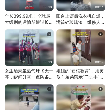
00:18
00:14
全长399.99米！全球最
阳台上滚筒洗衣机自爆，
大级别的运输船通过长江
满筒碎玻璃渣，维修人员
大桥这一幕，太震撼了！
称是人为原因，从未见过
洗衣机自爆
00:10
00:17
女生晒乘坐热气球飞天一
姐姐的“硬核教育”，用黄
幕，瞬间升空一点防备都
瓜向弟弟演示“门夹手”，
没有
网友：果然言传不如身
教！