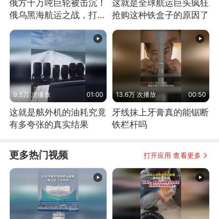
俄方十万吨巨轮被击沉！
这就是全球航运巨头疯狂
俄乌黑海航运之战，打得
抢购这种铁盒子的原因了
到底有多狠？
9.5万 次播放
01:00
13.6万 次播放
00:50
这就是舷外机的油耗究竟
牙线抹上牙膏真的能锯断
有多夸张的真实结果
铁栏杆吗
更多热门视频
打开应用 查看更多