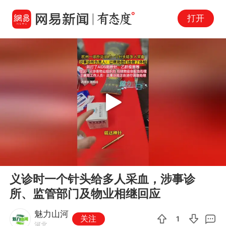
打开
Play
00:00
00:32
En
义诊时一个针头给多人采血，涉事诊
fu
所、监管部门及物业相继回应
魅力山河
关注
1
河北