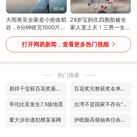
00:46
00:07
大雨将至全家老小抢收稻
29岁宝妈生四胞胎被全
谷，6分钟收完1000斤，
家人宠上天！三男一女孕
没有一个人掉链子
期胖了近60斤产后丈夫
挑花样做饭
打开网易新闻，查看更多热门视频
热门搜索
易烊千玺获百花奖最佳男主角
百花奖完整获奖名单公布
哥伦比亚发生7.5级地震
台湾不是国家不存在“国格”
重大涉诈逃犯檀某落网
伊朗最高领袖将任命数名高级指挥官