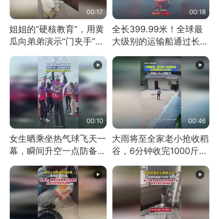
00:17
00:18
姐姐的“硬核教育”，用黄
全长399.99米！全球最
瓜向弟弟演示“门夹手”，
大级别的运输船通过长江
网友：果然言传不如身
大桥这一幕，太震撼了！
教！
00:10
00:46
女生晒乘坐热气球飞天一
大雨将至全家老小抢收稻
幕，瞬间升空一点防备都
谷，6分钟收完1000斤，
没有
没有一个人掉链子