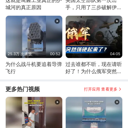
这就是鹰酱工业真正的护
美国太空部队第一次出
城河的真正原因
手，只用了三步破解伊朗
防空
25.3万 次播放
00:52
04:05
为什么战斗机要追着导弹
过去谁都不听，现在请听
飞行
好了！为什么俄军突然强
硬起来了？
更多热门视频
打开应用 查看更多