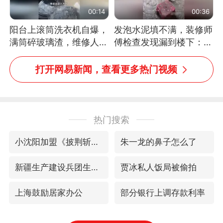
00:14
00:36
阳台上滚筒洗衣机自爆，
发泡水泥填不满，装修师
满筒碎玻璃渣，维修人员
傅检查发现漏到楼下：出
称是人为原因，从未见过
风口未延伸到外墙
洗衣机自爆
打开网易新闻，查看更多热门视频
热门搜索
小沈阳加盟《披荆斩棘》
朱一龙的鼻子怎么了
新疆生产建设兵团生态环境局原局长被查
贾冰私人饭局被偷拍
上海鼓励居家办公
部分银行上调存款利率