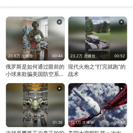
20.6万 次播放
00:44
23.2万 次播放
00:52
俄罗斯是如何通过眼前的
现代火炮之“打完就跑”的
小球来欺骗美国防空系统
战术
的
01:36
12.1万 次播放
09:47