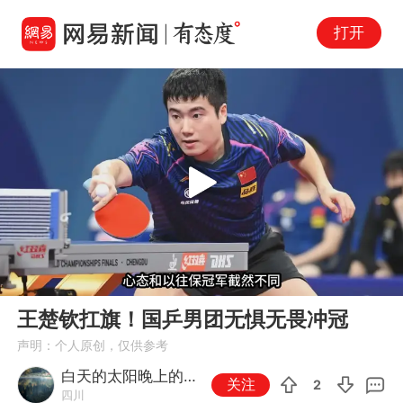
打开
Play
00:00
09:36
En
王楚钦扛旗！国乒男团无惧无畏冲冠
fu
声明：个人原创，仅供参考
白天的太阳晚上的月
关注
2
四川
亮