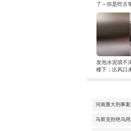
了～你是吃古筝
位考级不带古
日电讯）
发泡水泥填不
楼下：出风口
河南重大刑事案
马斯克拒绝乌用