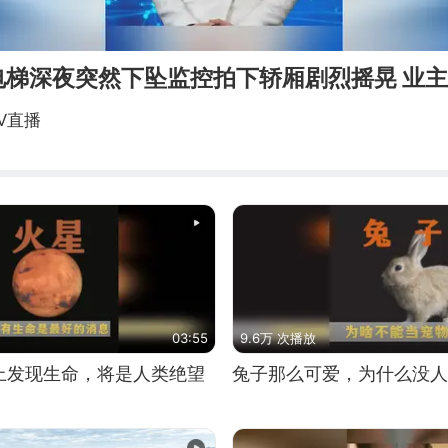
电梯深夜突然下坠监控拍下轿厢剧烈摇晃 业
V直播
03:55
9.6万 次播放
上发现生命，将是人类绝望
兔子那么可爱，为什么没人