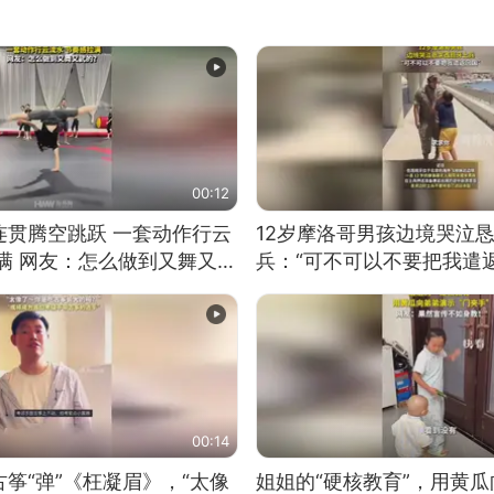
00:12
连贯腾空跳跃 一套动作行云
12岁摩洛哥男孩边境哭泣
满 网友：怎么做到又舞又武
兵：“可不可以不要把我遣返
00:14
筝“弹”《枉凝眉》，“太像
姐姐的“硬核教育”，用黄瓜