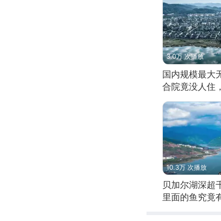
3.0万 次播放
国内规模最大
合院竟没人住
10.3万 次播放
贝加尔湖深超
里面的鱼究竟