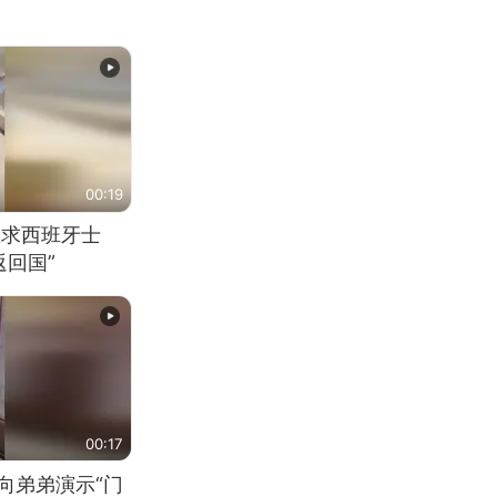
00:19
恳求西班牙士
回国”
00:17
向弟弟演示“门