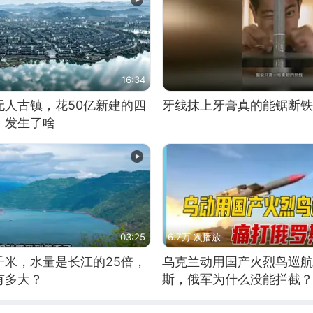
16:34
无人古镇，花50亿新建的四
牙线抹上牙膏真的能锯断铁
，发生了啥
03:25
6.7万 次播放
千米，水量是长江的25倍，
乌克兰动用国产火烈鸟巡航
有多大？
斯，俄军为什么没能拦截？