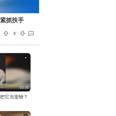
00:41
Enter
主紧抓扶手
fullscreen
3
03:35
把它当宠物？