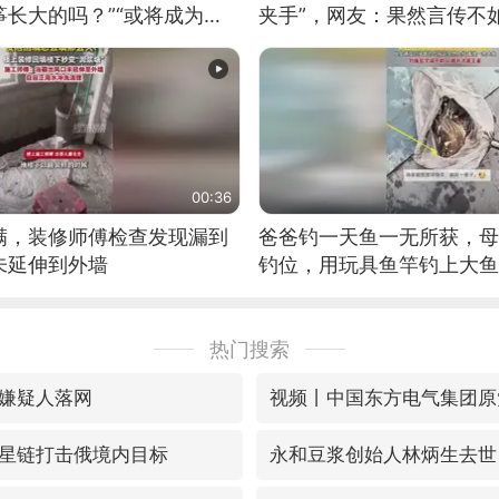
长大的吗？”“或将成为首
夹手”，网友：果然言传不
筝的选手。”（来源：新华每
00:36
满，装修师傅检查发现漏到
爸爸钓一天鱼一无所获，母
未延伸到外墙
钓位，用玩具鱼竿钓上大鱼
热门搜索
嫌疑人落网
星链打击俄境内目标
永和豆浆创始人林炳生去世