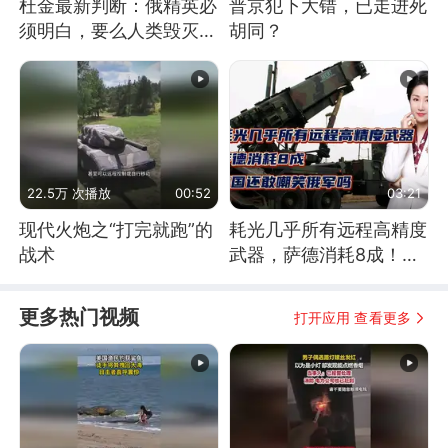
杜金最新判断：俄精英必
普京犯下大错，已走进死
须明白，要么人类毁灭，
胡同？
要么俄毁灭
22.5万 次播放
00:52
03:21
现代火炮之“打完就跑”的
耗光几乎所有远程高精度
战术
武器，萨德消耗8成！美
国还敢嘲笑俄军吗
更多热门视频
打开应用 查看更多