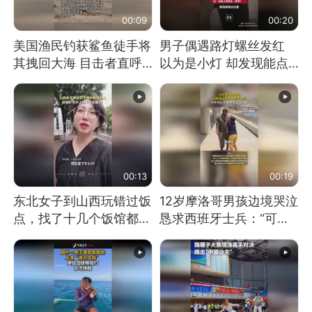
00:09
00:20
美国渔民钓获鲨鱼徒手将
男子偶遇路灯螺丝发红
其拽回大海 目击者直呼
以为是小灯 却发现能点
震惊 （视频来源：参考
燃香烟 当事人：已报警
消息）
处理
00:13
00:19
东北女子到山西玩错过饭
12岁摩洛哥男孩边境哭泣
点，找了十几个饭馆都没
恳求西班牙士兵：“可不
开门：午休到几点
可以不要把我遣返回国”