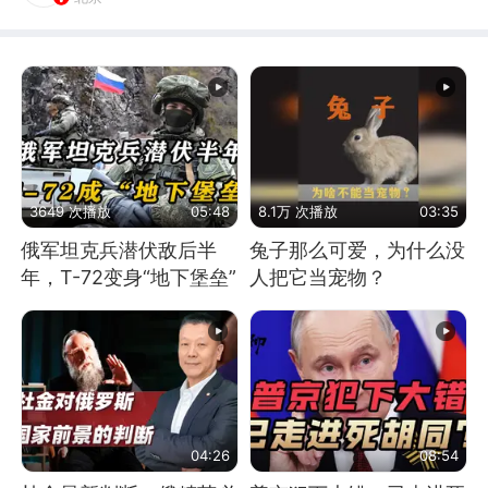
3649 次播放
05:48
8.1万 次播放
03:35
俄军坦克兵潜伏敌后半
兔子那么可爱，为什么没
年，T-72变身“地下堡垒”
人把它当宠物？
04:26
08:54