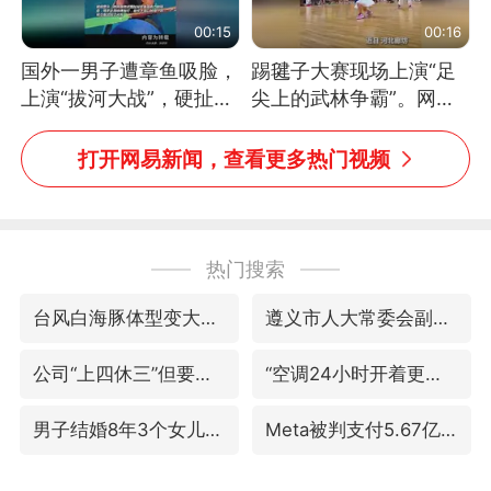
00:15
00:16
国外一男子遭章鱼吸脸，
踢毽子大赛现场上演“足
上演“拔河大战”，硬扯加
尖上的武林争霸”。网
铁棒敲打方才挣脱
友：这哪是踢毽子，分明
是武侠片现场！#睡个好
打开网易新闻，查看更多热门视频
觉
热门搜索
台风白海豚体型变大近似13个浙江面积
遵义市人大常委会副主任刘东明被查
公司“上四休三”但要降薪1000元
“空调24小时开着更省电”不实
男子结婚8年3个女儿均非亲生
Meta被判支付5.67亿美元