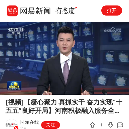
打开
Play
00:00
03:40
En
[视频]【凝心聚力 真抓实干 奋力实现“十
fu
五五”良好开局】河南积极融入服务全国
统一大市场 新疆不断优...
国际在线
关注
1
北京