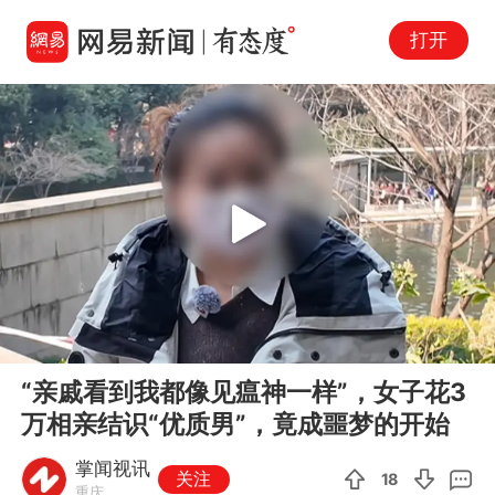
打开
Play
00:00
00:40
En
“亲戚看到我都像见瘟神一样”，女子花3
fu
万相亲结识“优质男”，竟成噩梦的开始
掌闻视讯
关注
18
重庆