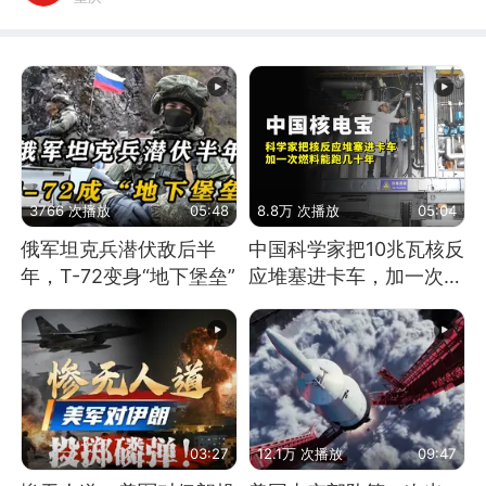
3766 次播放
05:48
8.8万 次播放
05:04
俄军坦克兵潜伏敌后半
中国科学家把10兆瓦核反
年，T-72变身“地下堡垒”
应堆塞进卡车，加一次燃
料能跑几十年
03:27
12.1万 次播放
09:47