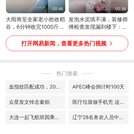
00:46
00:36
大雨将至全家老小抢收稻
发泡水泥填不满，装修师
谷，6分钟收完1000斤，
傅检查发现漏到楼下：出
没有一个人掉链子
风口未延伸到外墙
打开网易新闻，查看更多热门视频
热门搜索
血指纹匹配成功，20年悬案告破！凶手被执行死刑
APEC峰会倒计时100天
众星发文悼念秦焰
医疗垃圾做手机壳 这也是谋财害命
大连一起飞航班因乘客可乐爆瓶折返
辽宁28名务农人员中暑死亡？官方辟谣