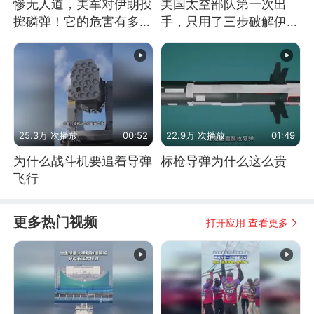
惨无人道，美军对伊朗投
美国太空部队第一次出
掷磷弹！它的危害有多
手，只用了三步破解伊朗
大？
防空
25.3万 次播放
00:52
22.9万 次播放
01:49
为什么战斗机要追着导弹
标枪导弹为什么这么贵
飞行
更多热门视频
打开应用 查看更多