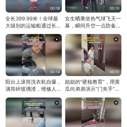
00:18
00:10
全长399.99米！全球最
女生晒乘坐热气球飞天一
大级别的运输船通过长江
幕，瞬间升空一点防备都
大桥这一幕，太震撼了！
没有
00:14
00:17
阳台上滚筒洗衣机自爆，
姐姐的“硬核教育”，用黄
满筒碎玻璃渣，维修人员
瓜向弟弟演示“门夹手”，
称是人为原因，从未见过
网友：果然言传不如身
洗衣机自爆
教！