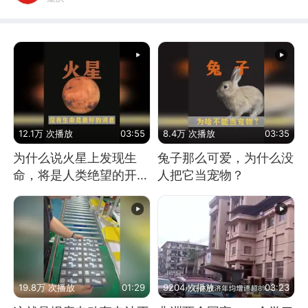
12.1万 次播放
03:55
8.4万 次播放
03:35
为什么说火星上发现生
兔子那么可爱，为什么没
命，将是人类绝望的开
人把它当宠物？
始？
19.8万 次播放
01:29
9204 次播放
03:23