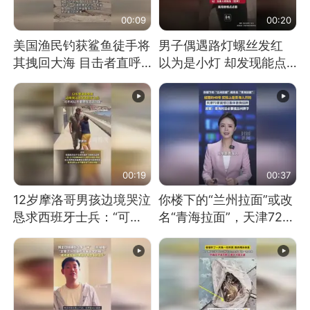
00:09
00:20
美国渔民钓获鲨鱼徒手将
男子偶遇路灯螺丝发红
其拽回大海 目击者直呼
以为是小灯 却发现能点
震惊 （视频来源：参考
燃香烟 当事人：已报警
消息）
处理
00:19
00:37
12岁摩洛哥男孩边境哭泣
你楼下的“兰州拉面”或改
恳求西班牙士兵：“可不
名“青海拉面”，天津72家
可以不要把我遣返回国”
面馆已集体更换招牌