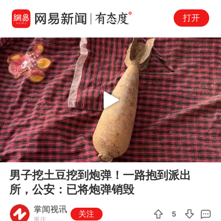
打开
Play
00:00
00:35
En
男子挖土豆挖到炮弹！一路抱到派出
fu
所，公安：已将炮弹销毁
掌闻视讯
关注
5
重庆