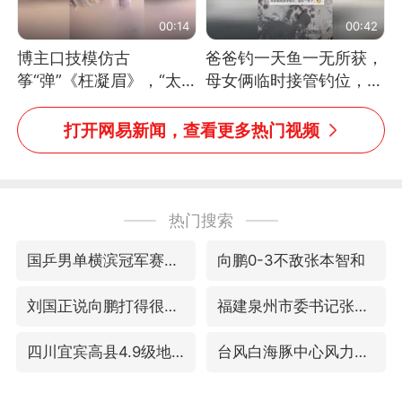
00:14
00:42
博主口技模仿古
爸爸钓一天鱼一无所获，
筝“弹”《枉凝眉》，“太
母女俩临时接管钓位，用
像了～你是吃古筝长大的
玩具鱼竿钓上大鱼
吗？”“或将成为首位考级
打开网易新闻，查看更多热门视频
不带古筝的选手。”（来
源：新华每日电讯）
热门搜索
国乒男单横滨冠军赛全军覆没
向鹏0-3不敌张本智和
刘国正说向鹏打得很窝囊
福建泉州市委书记张毅恭被查
四川宜宾高县4.9级地震致1死
台风白海豚中心风力增强