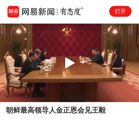
打开
Play
00:00
00:59
En
朝鲜最高领导人金正恩会见王毅
fu