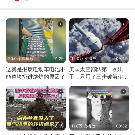
20.0万 次播放
01:29
12.0万 次播放
09:47
这就是报废电动车电池不
美国太空部队第一次出
能整块扔进熔炉的原因了
手，只用了三步破解伊朗
防空
08:09
11.0万 次播放
00:32