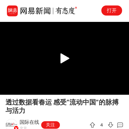
打开
Play
00:00
00:51
En
透过数据看春运 感受“流动中国”的脉搏
fu
与活力
国际在线
关注
4
北京