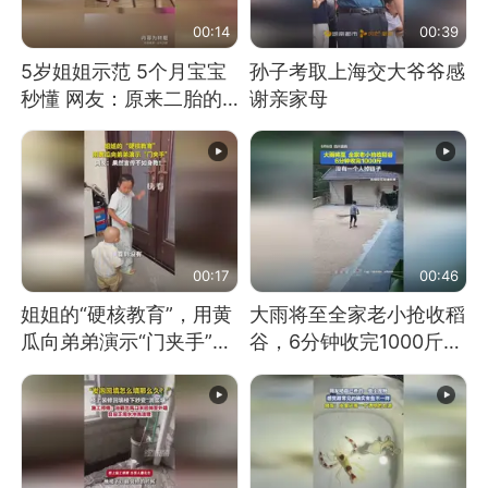
00:14
00:39
5岁姐姐示范 5个月宝宝
孙子考取上海交大爷爷感
秒懂 网友：原来二胎的
谢亲家母
快乐长这样
00:17
00:46
姐姐的“硬核教育”，用黄
大雨将至全家老小抢收稻
瓜向弟弟演示“门夹手”，
谷，6分钟收完1000斤，
网友：果然言传不如身
没有一个人掉链子
教！