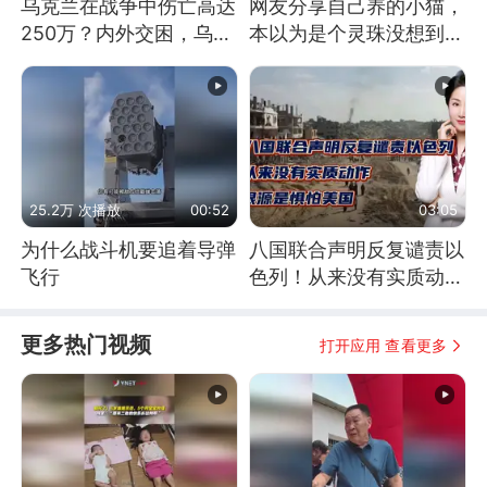
乌克兰在战争中伤亡高达
网友分享自己养的小猫，
250万？内外交困，乌克
本以为是个灵珠没想到是
兰这下真没人了！
魔丸
25.2万 次播放
00:52
03:05
为什么战斗机要追着导弹
八国联合声明反复谴责以
飞行
色列！从来没有实质动
作！根源是惧怕美国
更多热门视频
打开应用 查看更多