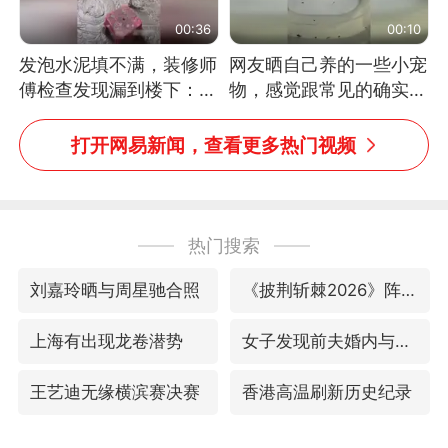
00:36
00:10
发泡水泥填不满，装修师
网友晒自己养的一些小宠
傅检查发现漏到楼下：出
物，感觉跟常见的确实有
风口未延伸到外墙
些不一样
打开网易新闻，查看更多热门视频
热门搜索
刘嘉玲晒与周星驰合照
《披荆斩棘2026》阵容官宣
上海有出现龙卷潜势
女子发现前夫婚内与第三者育子
王艺迪无缘横滨赛决赛
香港高温刷新历史纪录