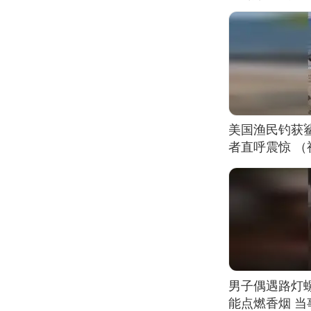
美国渔民钓获
者直呼震惊 
男子偶遇路灯螺
能点燃香烟 