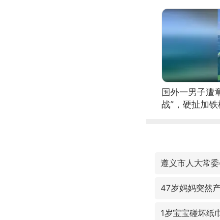
国外一男子遭
战”，硬扯加
遵义市人大常委
47岁妈妈突然产
1岁宝宝碰坏纸巾