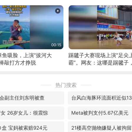
00:15
章鱼吸脸，上演“拔河大
踢毽子大赛现场上演“足尖
铁棒敲打方才挣脱
霸”。网友：这哪是踢毽子
现场！#睡个好觉
热门搜索
会副主任刘东明被查
台风白海豚环流面积近似1
女 26岁女儿：很震惊
Meta被判支付5.67亿美元
盒 宝妈被索赔924元
21楼高空抛物嫌疑人被拘留