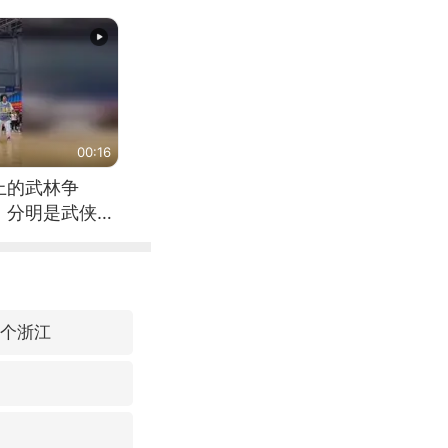
00:16
上的武林争
，分明是武侠片
3个浙江