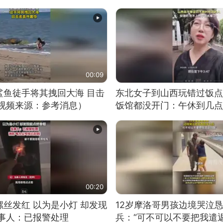
00:09
鲨鱼徒手将其拽回大海 目击
东北女子到山西玩错过饭点
（视频来源：参考消息）
饭馆都没开门：午休到几点
00:20
丝发红 以为是小灯 却发现
12岁摩洛哥男孩边境哭泣
当事人：已报警处理
兵：“可不可以不要把我遣返