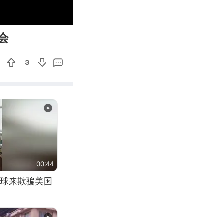
01:58
Enter
会
fullscreen
3
00:44
球来欺骗美国