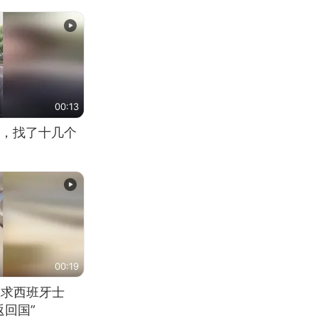
00:13
，找了十几个
00:19
恳求西班牙士
回国”