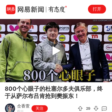
打开
Play
00:00
02:38
En
800个心眼子的杜塞尔多夫俱乐部，终
fu
于从萨尔布吕肯抢到樊振东！
仝香萱
关注
29
四川