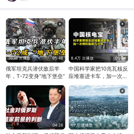
3636 次播放
05:48
8.4万 次播放
05:04
俄军坦克兵潜伏敌后半
中国科学家把10兆瓦核反
年，T-72变身“地下堡垒”
应堆塞进卡车，加一次燃
料能跑几十年
04:26
1.7万 次播放
16:34