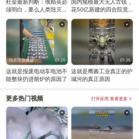
杜金最新判断：俄精英必
国内规模最大无人古镇，
须明白，要么人类毁灭，
花50亿新建的四合院竟
要么俄毁灭
没人住，发生了啥
19.6万 次播放
01:29
01:36
这就是报废电动车电池不
这就是鹰酱工业真正的护
能整块扔进熔炉的原因了
城河的真正原因
更多热门视频
打开应用 查看更多