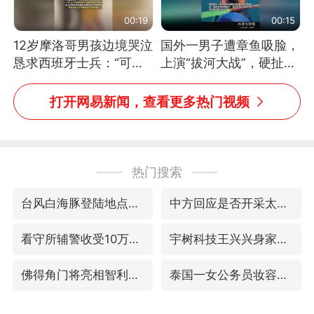
00:19
00:15
12岁摩洛哥男孩边境哭泣
国外一男子遭章鱼吸脸，
恳求西班牙士兵：“可不
上演“拔河大战”，硬扯加
可以不要把我遣返回国”
铁棒敲打方才挣脱
打开网易新闻，查看更多热门视频
热门搜索
台风白海豚登陆地点更新
中方回应是否开采太平洋海底稀土资源
看守所辅警收受10万获刑1年
宇树科技王兴兴身家有望超200亿元
佛得角门将亮相智利俱乐部主场
泰国一女公务员妆容引争议 本人回应