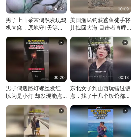
00:22
00:09
男子上山采菌偶然发现鸡
美国渔民钓获鲨鱼徒手将
枞菌窝，原地守1天等它
其拽回大海 目击者直呼
长大：挖了140多朵
震惊 （视频来源：参考
消息）
00:20
00:13
男子偶遇路灯螺丝发红
东北女子到山西玩错过饭
以为是小灯 却发现能点
点，找了十几个饭馆都没
燃香烟 当事人：已报警
开门：午休到几点
处理