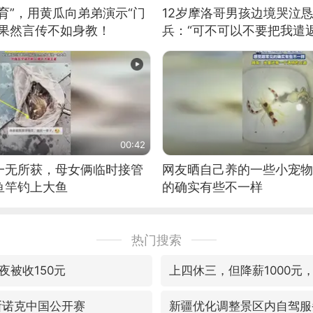
育”，用黄瓜向弟弟演示“门
12岁摩洛哥男孩边境哭泣
：果然言传不如身教！
兵：“可不可以不要把我遣返
00:42
一无所获，母女俩临时接管
网友晒自己养的一些小宠物
鱼竿钓上大鱼
的确实有些不一样
热门搜索
夜被收150元
上四休三，但降薪1000元
斯诺克中国公开赛
新疆优化调整景区内自驾服