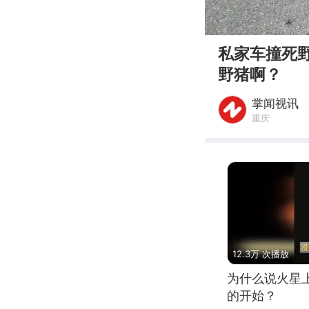
00:00
私家车撞死
野猪啊？
掌闻视讯
重庆
12.3万 次播放
为什么说火星
的开始？