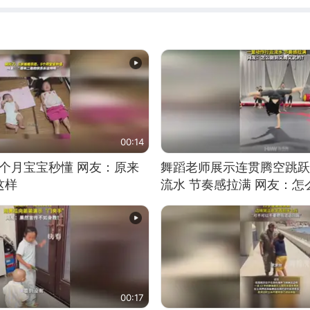
00:14
5个月宝宝秒懂 网友：原来
舞蹈老师展示连贯腾空跳跃
这样
流水 节奏感拉满 网友：
的？
00:17