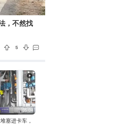
00:33
Enter
法，不然找
fullscreen
5
05:04
应堆塞进卡车，