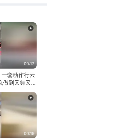
00:12
 一套动作行云
怎么做到又舞又武
00:19