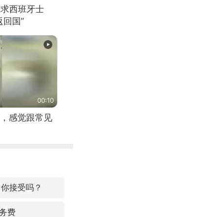
恳求西班牙士
回国”
00:10
，感觉跟常见
，你接受吗？
务费