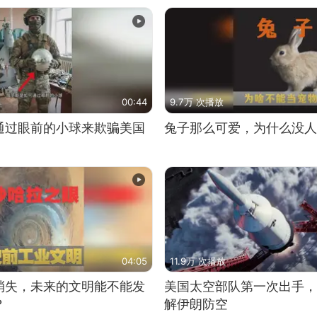
00:44
9.7万 次播放
通过眼前的小球来欺骗美国
兔子那么可爱，为什么没人
04:05
11.9万 次播放
消失，未来的文明能不能发
美国太空部队第一次出手，
？
解伊朗防空