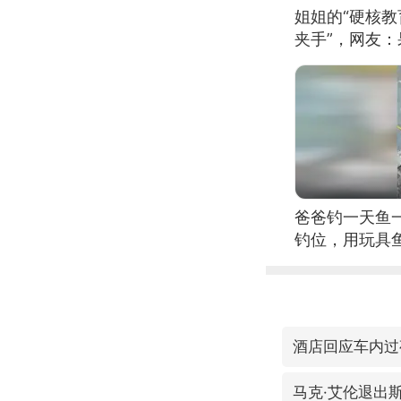
姐姐的“硬核教
夹手”，网友
爸爸钓一天鱼
钓位，用玩具
酒店回应车内过
马克·艾伦退出