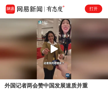
打开
Play
00:00
01:02
En
外国记者两会赞中国发展速质并重
fu