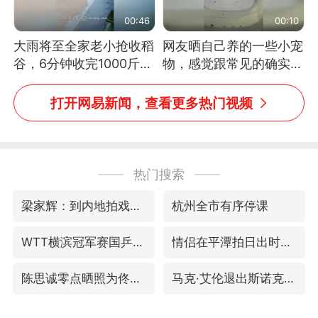
00:46
00:10
大雨将至全家老小抢收稻
网友晒自己养的一些小宠
谷，6分钟收完1000斤，
物，感觉跟常见的确实有
没有一个人掉链子
些不一样
打开网易新闻，查看更多热门视频
热门搜索
梁家辉：到内地拍戏不是北上是回归
杭州全市有序停课
WTT横滨冠军赛国乒女单三将晋级四强
情侣在平潭拍日出时坠崖致一死一伤
陈思诚零点晒照为佟丽娅庆生
马克·艾伦退出斯诺克中国公开赛