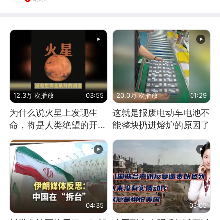
12.3万 次播放
03:55
20.0万 次播放
01:29
为什么说火星上发现生
这就是报废电动车电池不
命，将是人类绝望的开
能整块扔进熔炉的原因了
始？
04:35
03:05