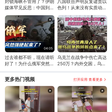
封锁海峡不管用了？伊朗
八国联合声明反复谴责以
媒体罕见反思：中国到底
色列！从来没有实质动
是不是在"拆台"
作！根源是惧怕美国
04:05
08:09
过去谁都不听，现在请听
乌克兰在战争中伤亡高达
好了！为什么俄军突然强
250万？内外交困，乌克
硬起来了？
兰这下真没人了！
更多热门视频
打开应用 查看更多