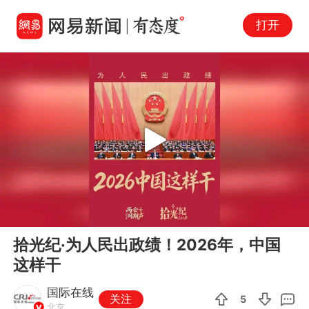
打开
Play
00:00
01:27
En
拾光纪·为人民出政绩！2026年，中国
fu
这样干
国际在线
关注
5
北京