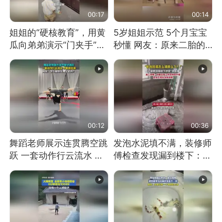
00:17
00:14
姐姐的“硬核教育”，用黄
5岁姐姐示范 5个月宝宝
瓜向弟弟演示“门夹手”，
秒懂 网友：原来二胎的
网友：果然言传不如身
快乐长这样
教！
00:12
00:36
舞蹈老师展示连贯腾空跳
发泡水泥填不满，装修师
跃 一套动作行云流水 节
傅检查发现漏到楼下：出
奏感拉满 网友：怎么做
风口未延伸到外墙
到又舞又武的？