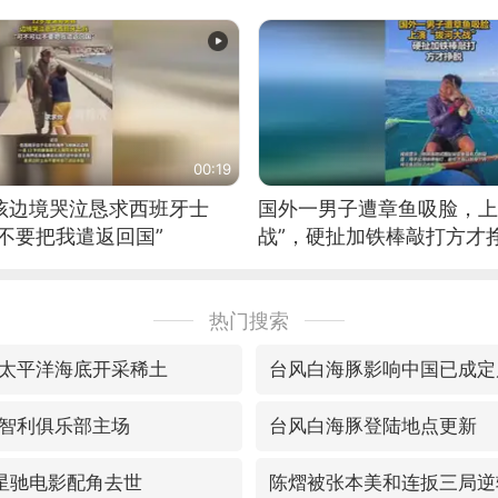
00:19
男孩边境哭泣恳求西班牙士
国外一男子遭章鱼吸脸，上
不要把我遣返回国”
战”，硬扯加铁棒敲打方才
热门搜索
太平洋海底开采稀土
台风白海豚影响中国已成定
智利俱乐部主场
台风白海豚登陆地点更新
星驰电影配角去世
陈熠被张本美和连扳三局逆