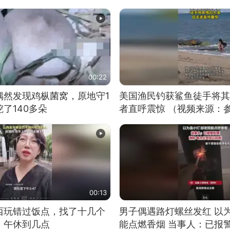
00:22
偶然发现鸡枞菌窝，原地守1
美国渔民钓获鲨鱼徒手将其
了140多朵
者直呼震惊 （视频来源：
00:13
西玩错过饭点，找了十几个
男子偶遇路灯螺丝发红 以
：午休到几点
能点燃香烟 当事人：已报