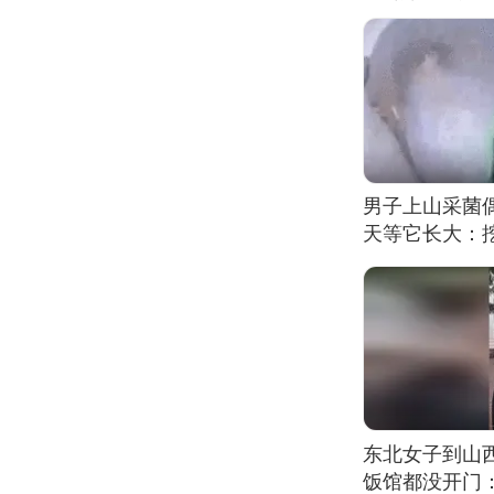
男子上山采菌
天等它长大：挖
东北女子到山
饭馆都没开门