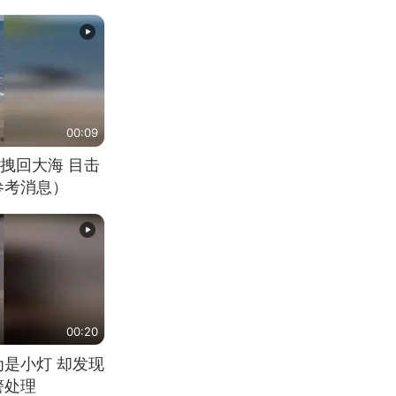
00:09
拽回大海 目击
参考消息）
00:20
为是小灯 却发现
警处理