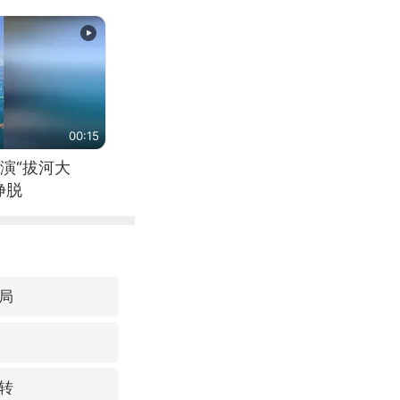
00:15
演“拔河大
挣脱
局
转