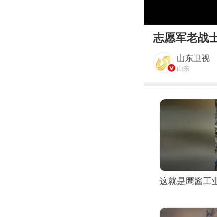
00:00
志愿军老战
山东卫视
山东
这就是鹰酱工