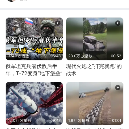
3740 次播放
05:48
23.0万 次播放
00:52
俄军坦克兵潜伏敌后半
现代火炮之“打完就跑”的
年，T-72变身“地下堡垒”
战术
12.0万 次播放
09:47
1.8万 次播放
01:01