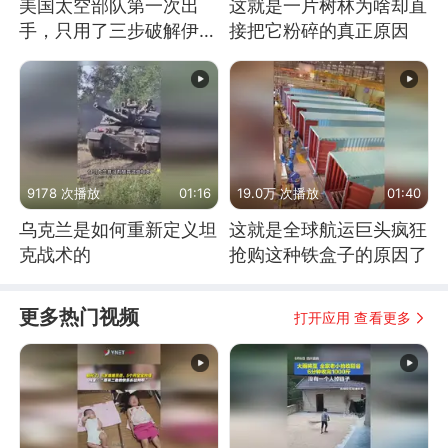
美国太空部队第一次出
这就是一片树林为啥却直
手，只用了三步破解伊朗
接把它粉碎的真正原因
防空
9178 次播放
01:16
19.0万 次播放
01:40
乌克兰是如何重新定义坦
这就是全球航运巨头疯狂
克战术的
抢购这种铁盒子的原因了
更多热门视频
打开应用 查看更多