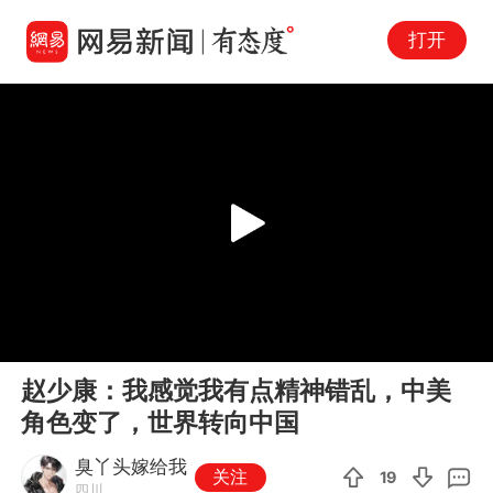
打开
Play
00:00
05:09
En
赵少康：我感觉我有点精神错乱，中美
fu
角色变了，世界转向中国
臭丫头嫁给我
关注
19
四川