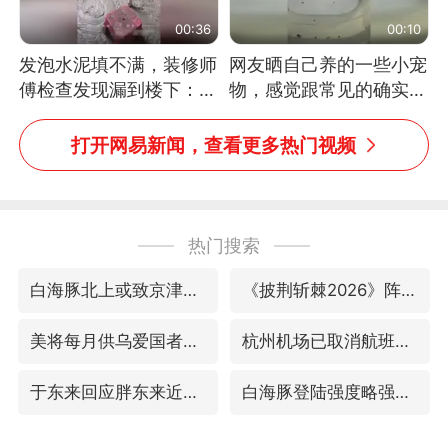
00:36
00:10
发泡水泥填不满，装修师
网友晒自己养的一些小宠
傅检查发现漏到楼下：出
物，感觉跟常见的确实有
风口未延伸到外墙
些不一样
打开网易新闻，查看更多热门视频
热门搜索
白海豚北上或致京津冀暴雨
《披荆斩棘2026》阵容官宣
美将每月供乌爱国者拦截导弹
杭州机场已取消航班388架次
于东来回应胖东来近25年老店年底关闭
白海豚登陆强度略强于巴威