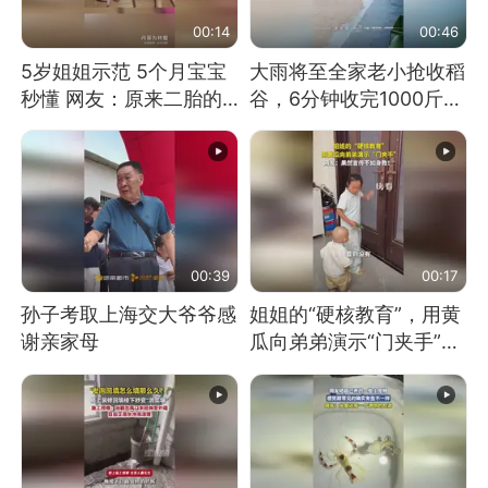
00:14
00:46
5岁姐姐示范 5个月宝宝
大雨将至全家老小抢收稻
秒懂 网友：原来二胎的
谷，6分钟收完1000斤，
快乐长这样
没有一个人掉链子
00:39
00:17
孙子考取上海交大爷爷感
姐姐的“硬核教育”，用黄
谢亲家母
瓜向弟弟演示“门夹手”，
网友：果然言传不如身
教！