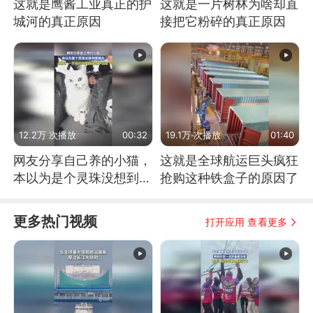
这就是鹰酱工业真正的护
这就是一片树林为啥却直
城河的真正原因
接把它粉碎的真正原因
12.2万 次播放
00:32
19.1万 次播放
01:40
网友分享自己养的小猫，
这就是全球航运巨头疯狂
本以为是个灵珠没想到是
抢购这种铁盒子的原因了
魔丸
更多热门视频
打开应用 查看更多