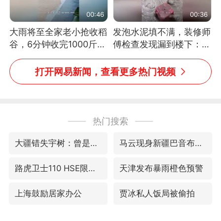
00:46
00:36
大雨将至全家老小抢收稻
发泡水泥填不满，装修师
谷，6分钟收完1000斤，
傅检查发现漏到楼下：出
没有一个人掉链子
风口未延伸到外墙
打开网易新闻，查看更多热门视频
热门搜索
大疆错失宇树：曾是宇树最大外部股东
马云现身新疆巴音布鲁克草原
路虎卫士110 HSE限时降价
天津发布暴雨橙色预警
上海鼓励居家办公
贾冰私人饭局被偷拍