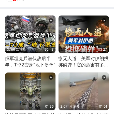
3766 次播放
05:48
03:27
俄军坦克兵潜伏敌后半
惨无人道，美军对伊朗投
年，T-72变身“地下堡垒”
掷磷弹！它的危害有多
大？
01:36
2.0万 次播放
01:01