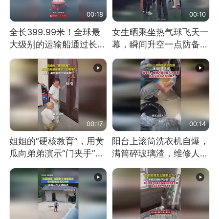
00:18
00:10
全长399.99米！全球最
女生晒乘坐热气球飞天一
大级别的运输船通过长江
幕，瞬间升空一点防备都
大桥这一幕，太震撼了！
没有
00:17
00:14
姐姐的“硬核教育”，用黄
阳台上滚筒洗衣机自爆，
瓜向弟弟演示“门夹手”，
满筒碎玻璃渣，维修人员
网友：果然言传不如身
称是人为原因，从未见过
教！
洗衣机自爆