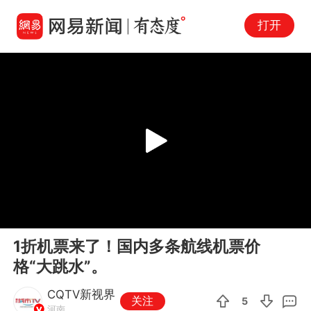
打开
Play
00:00
00:37
En
1折机票来了！国内多条航线机票价
fu
格“大跳水”。
CQTV新视界
关注
5
河南