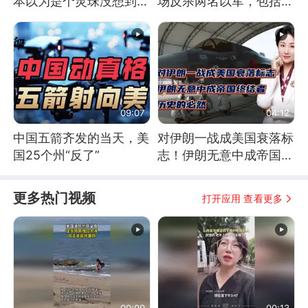
本以为是个灵珠没想到是
场反杀两名以军，包括一
魔丸
名少校
09:07
04:12
中国五箭齐发的当天，美
对伊朗一战成美国衰落标
国25个州“反了”
志！伊朗无意中成帝国终
结者！历史的必然
更多热门视频
打开应用 查看更多
00:09
00:13