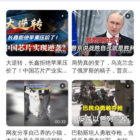
04:09
03:06
大逆转，长鑫拒绝苹果压
局势真的变了，乌克兰念
价了！中国芯片产业实现
了俄罗斯的稿子，普京说
怎样的逆袭？
战胜自己就是胜利
00:32
1.8万 次播放
02:32
网友分享自己养的小猫，
巴勒斯坦人勇敢夺枪，当