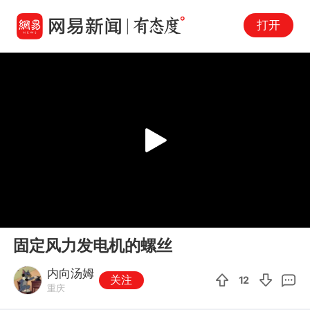
打开
Play
00:00
00:14
En
固定风力发电机的螺丝
fu
内向汤姆
关注
12
重庆