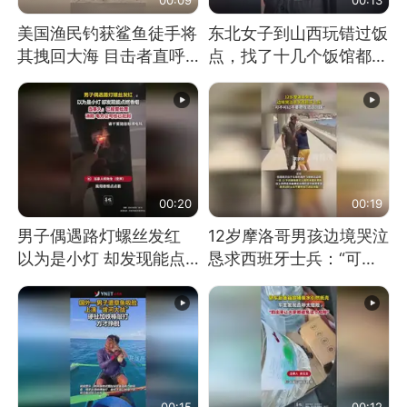
美国渔民钓获鲨鱼徒手将
东北女子到山西玩错过饭
其拽回大海 目击者直呼
点，找了十几个饭馆都没
震惊 （视频来源：参考
开门：午休到几点
消息）
00:20
00:19
男子偶遇路灯螺丝发红
12岁摩洛哥男孩边境哭泣
以为是小灯 却发现能点
恳求西班牙士兵：“可不
燃香烟 当事人：已报警
可以不要把我遣返回国”
处理
00:15
00:12