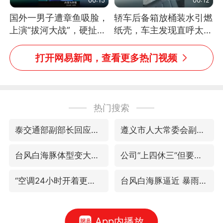
国外一男子遭章鱼吸脸，
轿车后备箱放桶装水引燃
上演“拔河大战”，硬扯加
纸壳，车主发现直呼太危
铁棒敲打方才挣脱
险，“拍出来让大家都避
免这个危险”
打开网易新闻，查看更多热门视频
热门搜索
泰交通部副部长回应中国游客遭歧视
遵义市人大常委会副主任刘东明被查
台风白海豚体型变大近似13个浙江面积
公司“上四休三”但要降薪1000元
“空调24小时开着更省电”不实
台风白海豚逼近 暴雨大暴雨来袭
App内播放