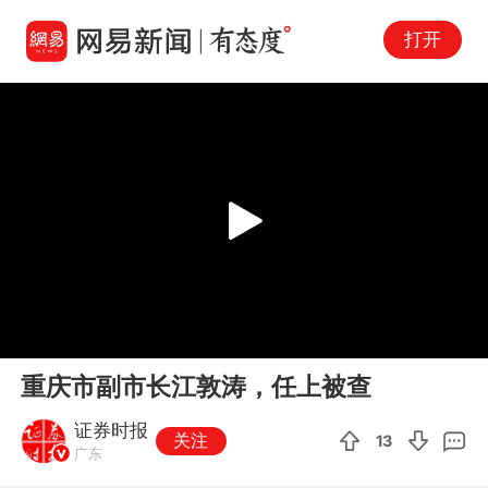
打开
Play
00:00
00:08
En
重庆市副市长江敦涛，任上被查
fu
证券时报
关注
13
广东