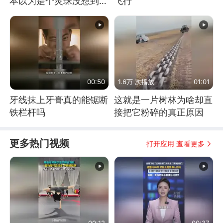
本以为是个灵珠没想到是
飞行
魔丸
00:50
1.6万 次播放
01:01
牙线抹上牙膏真的能锯断
这就是一片树林为啥却直
铁栏杆吗
接把它粉碎的真正原因
更多热门视频
打开应用 查看更多
00:12
00:37