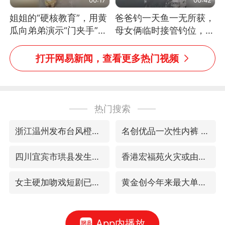
姐姐的“硬核教育”，用黄
爸爸钓一天鱼一无所获，
瓜向弟弟演示“门夹手”，
母女俩临时接管钓位，用
网友：果然言传不如身
玩具鱼竿钓上大鱼
教！
打开网易新闻，查看更多热门视频
热门搜索
浙江温州发布台风橙色预警信号
名创优品一次性内裤 颜面尽失
四川宜宾市珙县发生3.4级地震
香港宏福苑火灾或由烟头引起
女主硬加吻戏短剧已下架
黄金创今年来最大单周涨幅
App内播放