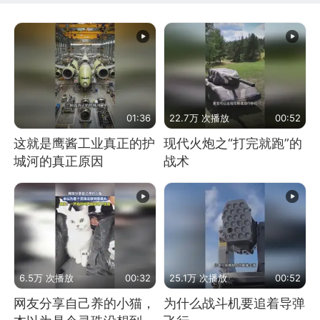
01:36
22.7万 次播放
00:52
这就是鹰酱工业真正的护
现代火炮之“打完就跑”的
城河的真正原因
战术
6.5万 次播放
00:32
25.1万 次播放
00:52
网友分享自己养的小猫，
为什么战斗机要追着导弹