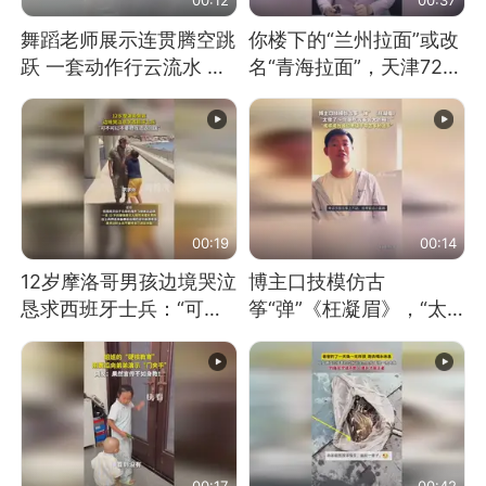
舞蹈老师展示连贯腾空跳
你楼下的“兰州拉面”或改
跃 一套动作行云流水 节
名“青海拉面”，天津72家
奏感拉满 网友：怎么做
面馆已集体更换招牌
到又舞又武的？
00:19
00:14
12岁摩洛哥男孩边境哭泣
博主口技模仿古
恳求西班牙士兵：“可不
筝“弹”《枉凝眉》，“太
可以不要把我遣返回国”
像了～你是吃古筝长大的
吗？”“或将成为首位考级
不带古筝的选手。”（来
源：新华每日电讯）
00:17
00:42