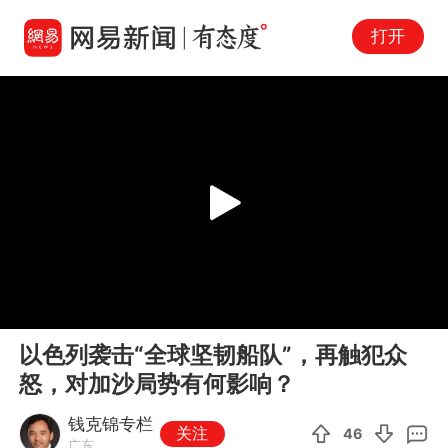
打开
Play
00:00
03:17
En
以色列袭击“全球坚韧船队”，再触犯众
fu
怒，对加沙局势有何影响？
钱克锦专栏
关注
46
广东