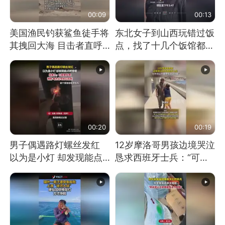
00:09
00:13
美国渔民钓获鲨鱼徒手将
东北女子到山西玩错过饭
其拽回大海 目击者直呼
点，找了十几个饭馆都没
震惊 （视频来源：参考
开门：午休到几点
消息）
00:20
00:19
男子偶遇路灯螺丝发红
12岁摩洛哥男孩边境哭泣
以为是小灯 却发现能点
恳求西班牙士兵：“可不
燃香烟 当事人：已报警
可以不要把我遣返回国”
处理