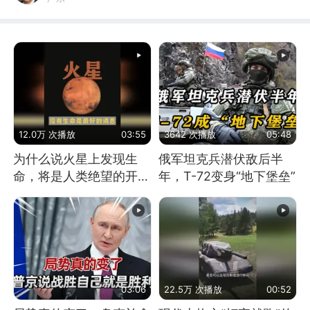
12.0万 次播放
03:55
3642 次播放
05:48
为什么说火星上发现生
俄军坦克兵潜伏敌后半
命，将是人类绝望的开
年，T-72变身“地下堡垒”
始？
03:06
22.5万 次播放
00:52