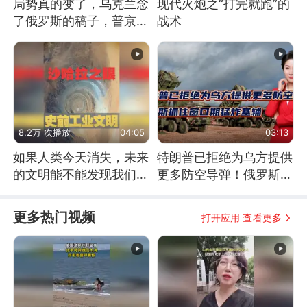
局势真的变了，乌克兰念
现代火炮之“打完就跑”的
了俄罗斯的稿子，普京说
战术
战胜自己就是胜利
8.2万 次播放
04:05
03:13
如果人类今天消失，未来
特朗普已拒绝为乌方提供
的文明能不能发现我们存
更多防空导弹！俄罗斯抓
在过？
住窗口期猛炸基辅
更多热门视频
打开应用 查看更多