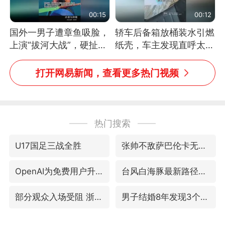
00:15
00:12
国外一男子遭章鱼吸脸，
轿车后备箱放桶装水引燃
上演“拔河大战”，硬扯加
纸壳，车主发现直呼太危
铁棒敲打方才挣脱
险，“拍出来让大家都避
免这个危险”
打开网易新闻，查看更多热门视频
热门搜索
U17国足三战全胜
张帅不敌萨巴伦卡无缘多伦多站16强
OpenAI为免费用户升级GPT-5.6 Luna
台风白海豚最新路径研判来了
部分观众入场受阻 浙江省博物馆致歉
男子结婚8年发现3个女儿均非亲生