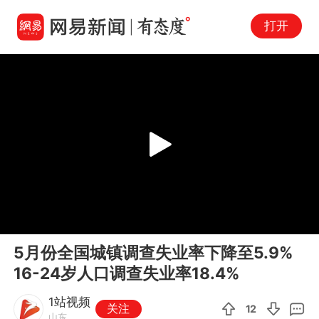
打开
Play
00:00
01:00
En
5月份全国城镇调查失业率下降至5.9%
fu
16-24岁人口调查失业率18.4%
1站视频
关注
12
山东