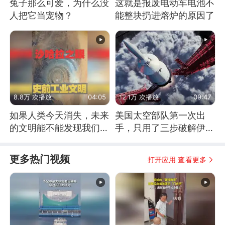
兔子那么可爱，为什么没
这就是报废电动车电池不
人把它当宠物？
能整块扔进熔炉的原因了
8.8万 次播放
04:05
12.1万 次播放
09:47
如果人类今天消失，未来
美国太空部队第一次出
的文明能不能发现我们存
手，只用了三步破解伊朗
在过？
防空
更多热门视频
打开应用 查看更多