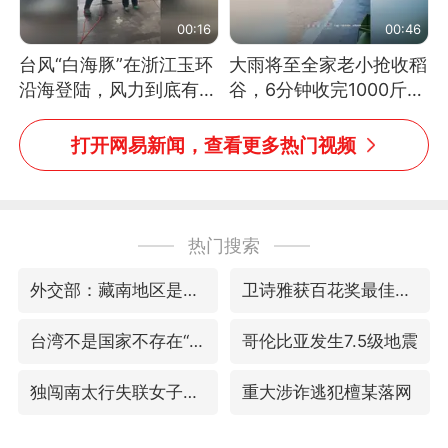
00:16
00:46
台风“白海豚”在浙江玉环
大雨将至全家老小抢收稻
沿海登陆，风力到底有多
谷，6分钟收完1000斤，
大？记者腰上拴着安全
没有一个人掉链子
绳，依然站不稳
打开网易新闻，查看更多热门视频
热门搜索
外交部：藏南地区是中国领土
卫诗雅获百花奖最佳女主角
台湾不是国家不存在“国格”
哥伦比亚发生7.5级地震
独闯南太行失联女子遗体已找到
重大涉诈逃犯檀某落网