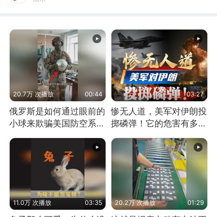
20.7万 次播放
00:44
03:27
俄罗斯是如何通过眼前的
惨无人道，美军对伊朗投
小球来欺骗美国防空系统
掷磷弹！它的危害有多
的
大？
11.0万 次播放
03:35
20.2万 次播放
01:29