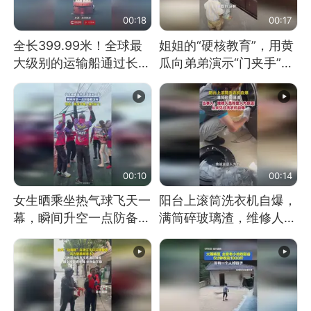
00:18
00:17
全长399.99米！全球最
姐姐的“硬核教育”，用黄
大级别的运输船通过长江
瓜向弟弟演示“门夹手”，
大桥这一幕，太震撼了！
网友：果然言传不如身
教！
00:10
00:14
女生晒乘坐热气球飞天一
阳台上滚筒洗衣机自爆，
幕，瞬间升空一点防备都
满筒碎玻璃渣，维修人员
没有
称是人为原因，从未见过
洗衣机自爆