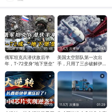
3636 次播放
05:48
11.6万 次播放
09:47
俄军坦克兵潜伏敌后半
美国太空部队第一次出
年，T-72变身“地下堡垒”
手，只用了三步破解伊朗
防空
04:09
11.5万 次播放
01:29