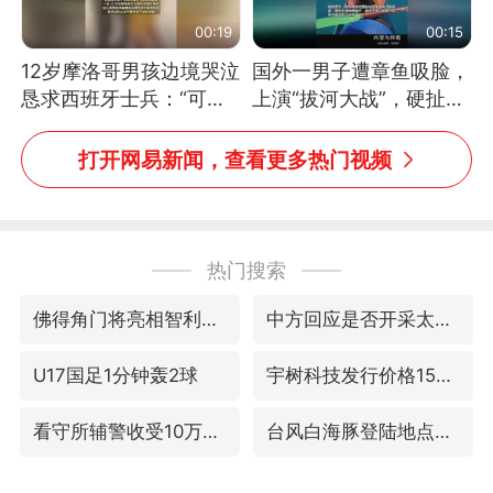
00:19
00:15
12岁摩洛哥男孩边境哭泣
国外一男子遭章鱼吸脸，
恳求西班牙士兵：“可不
上演“拔河大战”，硬扯加
可以不要把我遣返回国”
铁棒敲打方才挣脱
打开网易新闻，查看更多热门视频
热门搜索
佛得角门将亮相智利俱乐部主场
中方回应是否开采太平洋海底稀土资源
U17国足1分钟轰2球
宇树科技发行价格150.80元/股
看守所辅警收受10万获刑1年
台风白海豚登陆地点更新