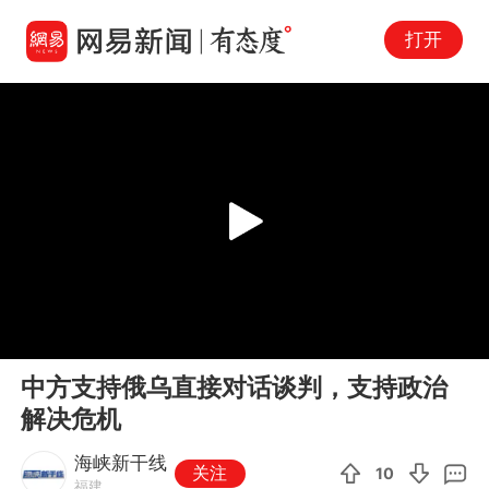
打开
Play
00:00
00:19
En
中方支持俄乌直接对话谈判，支持政治
fu
解决危机
海峡新干线
关注
10
福建