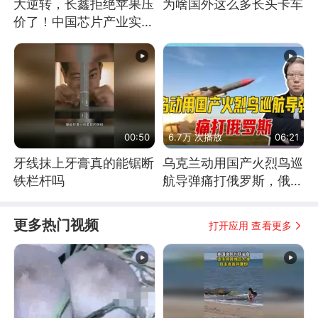
大逆转，长鑫拒绝苹果压
为啥国外这么多长头卡车
价了！中国芯片产业实现
怎样的逆袭？
00:50
6.7万 次播放
06:21
牙线抹上牙膏真的能锯断
乌克兰动用国产火烈鸟巡
铁栏杆吗
航导弹痛打俄罗斯，俄军
为什么没能拦截？
更多热门视频
打开应用 查看更多