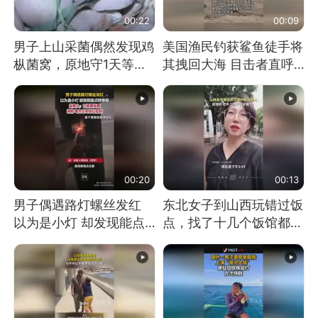
00:22
00:09
男子上山采菌偶然发现鸡
美国渔民钓获鲨鱼徒手将
枞菌窝，原地守1天等它
其拽回大海 目击者直呼
长大：挖了140多朵
震惊 （视频来源：参考
消息）
00:20
00:13
男子偶遇路灯螺丝发红
东北女子到山西玩错过饭
以为是小灯 却发现能点
点，找了十几个饭馆都没
燃香烟 当事人：已报警
开门：午休到几点
处理