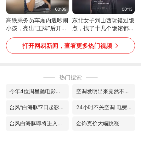
00:09
00:13
高铁乘务员车厢内遇吵闹
东北女子到山西玩错过饭
小孩，亮出“王牌”后开启
点，找了十几个饭馆都没
一键静音
开门：午休到几点
打开网易新闻，查看更多热门视频
热门搜索
今年4位周星驰电影配角去世
空调发明出来竟然不是为了给人降温
台风“白海豚”7日起影响上海
24小时不关空调 电费会更低吗
台风白海豚即将进入48小时警戒线
金饰克价大幅跳涨