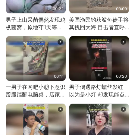
00:22
00:09
男子上山采菌偶然发现鸡
美国渔民钓获鲨鱼徒手将
枞菌窝，原地守1天等它
其拽回大海 目击者直呼
长大：挖了140多朵
震惊 （视频来源：参考
消息）
00:11
00:20
一男子在网吧小憩下意识
男子偶遇路灯螺丝发红
蹬腿踹翻电脑桌，店家3
以为是小灯 却发现能点
台显示器与机械臂损坏
燃香烟 当事人：已报警
处理