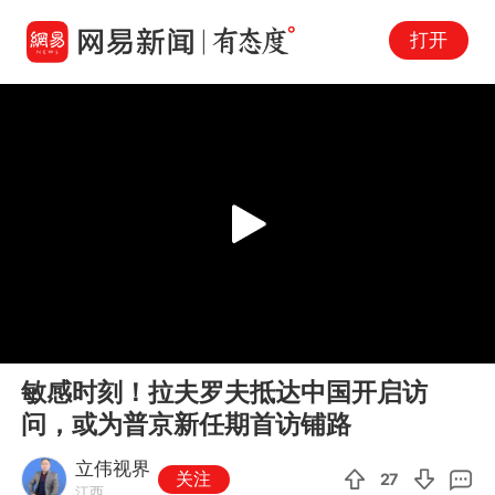
打开
Play
00:00
03:35
En
敏感时刻！拉夫罗夫抵达中国开启访
fu
问，或为普京新任期首访铺路
立伟视界
关注
27
江西