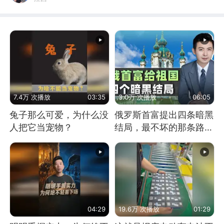
7.4万 次播放
03:35
3.0万 次播放
06:05
兔子那么可爱，为什么没
俄罗斯首富提出四条暗黑
人把它当宠物？
结局，最不坏的那条路是
通向东方
04:29
19.6万 次播放
01:29