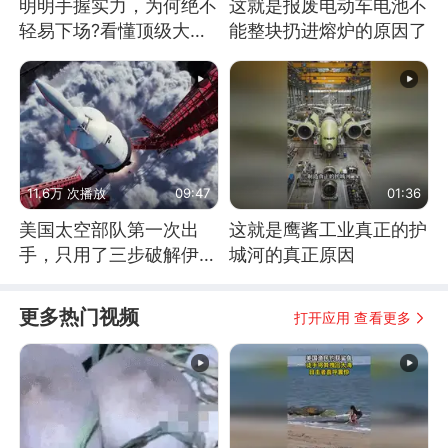
明明手握实力，为何绝不
这就是报废电动车电池不
轻易下场?看懂顶级大国
能整块扔进熔炉的原因了
谋略
11.6万 次播放
09:47
01:36
美国太空部队第一次出
这就是鹰酱工业真正的护
手，只用了三步破解伊朗
城河的真正原因
防空
更多热门视频
打开应用 查看更多