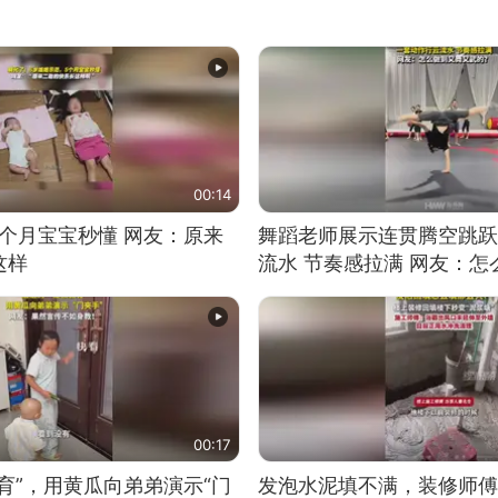
00:14
5个月宝宝秒懂 网友：原来
舞蹈老师展示连贯腾空跳跃
这样
流水 节奏感拉满 网友：
的？
00:17
育”，用黄瓜向弟弟演示“门
发泡水泥填不满，装修师傅