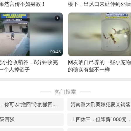
：果然言传不如身教！
楼下：出风口未延伸到外墙
00:46
老小抢收稻谷，6分钟收完
网友晒自己养的一些小宠物
有一个人掉链子
的确实有些不一样
热门搜索
微信又有新功能，你可以“撤回”你的撤回了！
河南重大刑案嫌犯夏某钢落
级四强
上四休三，但降薪1000元