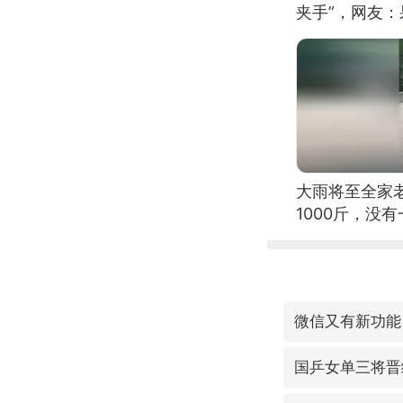
夹手”，网友
大雨将至全家
1000斤，没
国乒女单三将晋