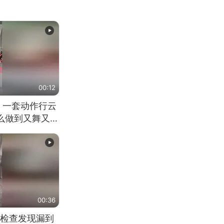
00:12
 一套动作行云
怎么做到又舞又武
00:36
检查发现漏到