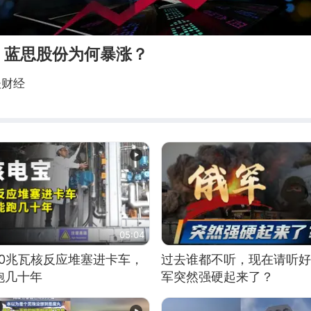
，蓝思股份为何暴涨？
谈财经
05:04
10兆瓦核反应堆塞进卡车，
过去谁都不听，现在请听好
跑几十年
军突然强硬起来了？