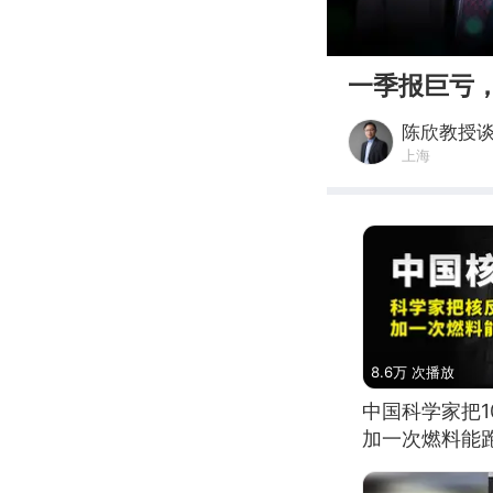
00:00
一季报巨亏
陈欣教授
上海
8.6万 次播放
中国科学家把
加一次燃料能