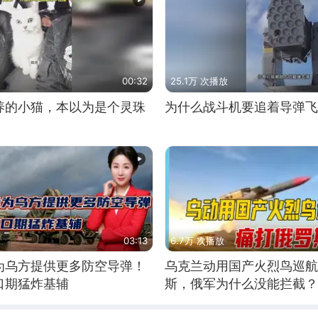
00:32
25.1万 次播放
养的小猫，本以为是个灵珠
为什么战斗机要追着导弹飞
03:13
6.7万 次播放
为乌方提供更多防空导弹！
乌克兰动用国产火烈鸟巡航
口期猛炸基辅
斯，俄军为什么没能拦截？