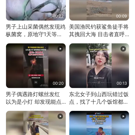
00:22
00:09
男子上山采菌偶然发现鸡
美国渔民钓获鲨鱼徒手将
枞菌窝，原地守1天等它
其拽回大海 目击者直呼
长大：挖了140多朵
震惊 （视频来源：参考
消息）
00:20
00:13
男子偶遇路灯螺丝发红
东北女子到山西玩错过饭
以为是小灯 却发现能点
点，找了十几个饭馆都没
燃香烟 当事人：已报警
开门：午休到几点
处理