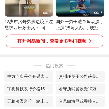
00:19
00:15
12岁摩洛哥男孩边境哭泣
国外一男子遭章鱼吸脸，
恳求西班牙士兵：“可不
上演“拔河大战”，硬扯加
可以不要把我遣返回国”
铁棒敲打方才挣脱
打开网易新闻，查看更多热门视频
热门搜索
中方回应是否开采太平洋海底稀土资源
贵州轮胎子公司获美国退税8136万
宇树科技发行价格150.80元/股
看守所辅警收受10万获刑1年
五粮液渠道价一箱上涨近百元
台风白海豚或吞掉台风鲸鱼