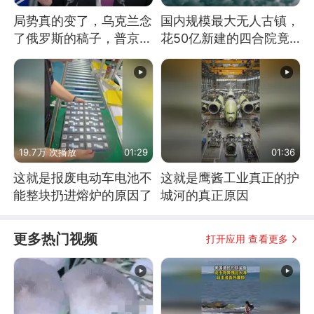
局势真的变了，乌克兰念
国内规模最大无人古镇，
了俄罗斯的稿子，普京说
花50亿新建的四合院竟
战胜自己就是胜利
没人住，发生了啥
19.7万 次播放
01:29
01:36
这就是报废电动车电池不
这就是鹰酱工业真正的护
能整块扔进熔炉的原因了
城河的真正原因
更多热门视频
打开应用 查看更多