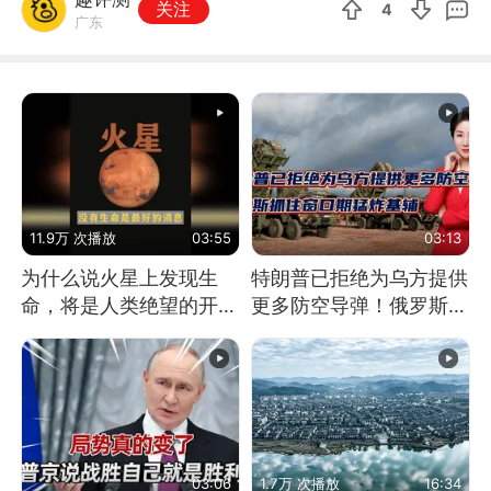
关注
4
广东
11.9万 次播放
03:55
03:13
为什么说火星上发现生
特朗普已拒绝为乌方提供
命，将是人类绝望的开
更多防空导弹！俄罗斯抓
始？
住窗口期猛炸基辅
03:06
1.7万 次播放
16:34