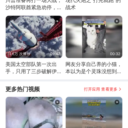
川普准备再打一场大战，
现代火炮之“打完就跑”的
沙特阿联酋紧急劝停，美
战术
伊开启新一轮谈判
11.6万 次播放
09:47
00:32
美国太空部队第一次出
网友分享自己养的小猫，
手，只用了三步破解伊朗
本以为是个灵珠没想到是
防空
魔丸
更多热门视频
打开应用 查看更多