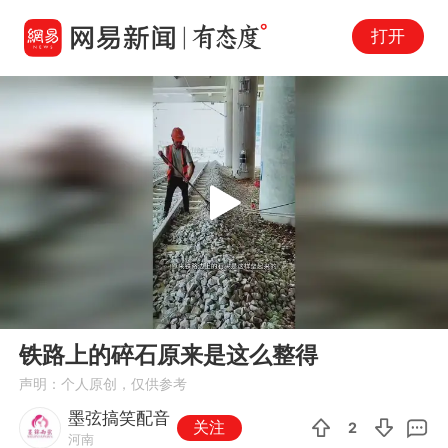
打开
Play
00:00
00:14
En
铁路上的碎石原来是这么整得
fu
声明：个人原创，仅供参考
墨弦搞笑配音
关注
2
河南