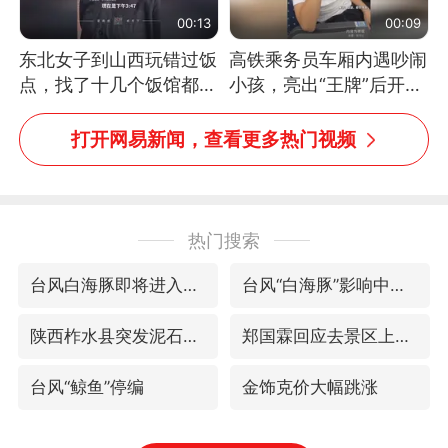
00:13
00:09
东北女子到山西玩错过饭
高铁乘务员车厢内遇吵闹
点，找了十几个饭馆都没
小孩，亮出“王牌”后开启
开门：午休到几点
一键静音
打开网易新闻，查看更多热门视频
热门搜索
台风白海豚即将进入48小时警戒线
台风“白海豚”影响中国已成定局
陕西柞水县突发泥石流致1死2失联
郑国霖回应去景区上班被保安拦下
台风“鲸鱼”停编
金饰克价大幅跳涨