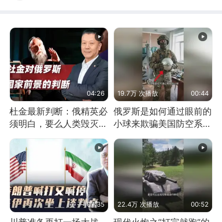
04:26
19.7万 次播放
00:44
杜金最新判断：俄精英必
俄罗斯是如何通过眼前的
须明白，要么人类毁灭，
小球来欺骗美国防空系统
要么俄毁灭
的
07:35
22.4万 次播放
00:52