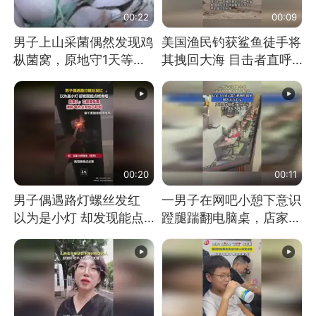
00:22
00:09
男子上山采菌偶然发现鸡
美国渔民钓获鲨鱼徒手将
枞菌窝，原地守1天等它
其拽回大海 目击者直呼
长大：挖了140多朵
震惊 （视频来源：参考
消息）
00:20
00:11
男子偶遇路灯螺丝发红
一男子在网吧小憩下意识
以为是小灯 却发现能点
蹬腿踹翻电脑桌，店家3
燃香烟 当事人：已报警
台显示器与机械臂损坏
处理