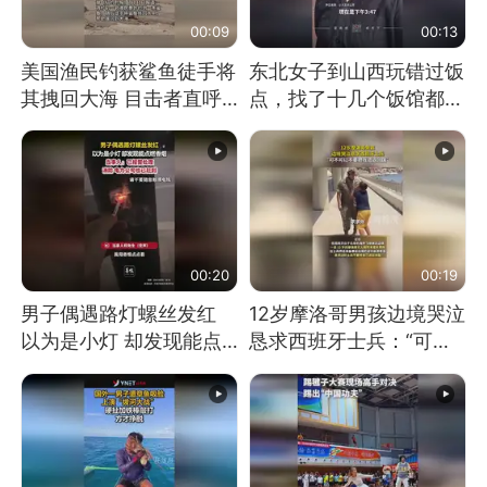
00:09
00:13
美国渔民钓获鲨鱼徒手将
东北女子到山西玩错过饭
其拽回大海 目击者直呼
点，找了十几个饭馆都没
震惊 （视频来源：参考
开门：午休到几点
消息）
00:20
00:19
男子偶遇路灯螺丝发红
12岁摩洛哥男孩边境哭泣
以为是小灯 却发现能点
恳求西班牙士兵：“可不
燃香烟 当事人：已报警
可以不要把我遣返回国”
处理