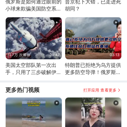
俄罗斯是如何通过眼前的
普京犯下大错，已走进死
小球来欺骗美国防空系统
胡同？
的
11.7万 次播放
09:47
03:13
美国太空部队第一次出
特朗普已拒绝为乌方提供
手，只用了三步破解伊朗
更多防空导弹！俄罗斯抓
防空
住窗口期猛炸基辅
更多热门视频
打开应用 查看更多