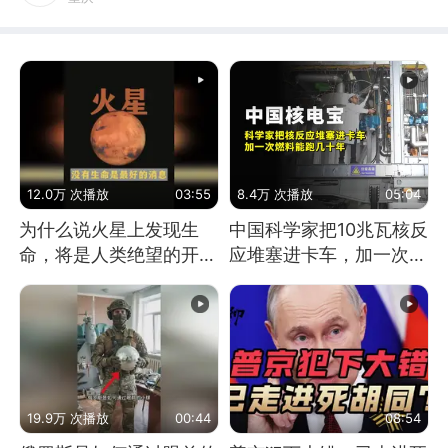
12.0万 次播放
03:55
8.4万 次播放
05:04
为什么说火星上发现生
中国科学家把10兆瓦核反
命，将是人类绝望的开
应堆塞进卡车，加一次燃
始？
料能跑几十年
19.9万 次播放
00:44
08:54