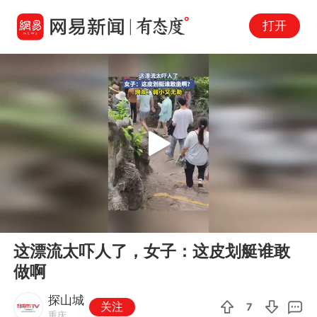
打开
Play
00:00
00:14
En
这漂流太吓人了，女子：这皮划艇谁敢
fu
做啊
探山城
关注
7
重庆