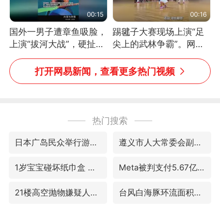
00:15
00:16
国外一男子遭章鱼吸脸，
踢毽子大赛现场上演“足
上演“拔河大战”，硬扯加
尖上的武林争霸”。网
铁棒敲打方才挣脱
友：这哪是踢毽子，分明
是武侠片现场！#睡个好
打开网易新闻，查看更多热门视频
觉
热门搜索
日本广岛民众举行游行反对政府行径
遵义市人大常委会副主任刘东明被查
1岁宝宝碰坏纸巾盒 宝妈被索赔924元
Meta被判支付5.67亿美元
21楼高空抛物嫌疑人被拘留
台风白海豚环流面积近似13个浙江