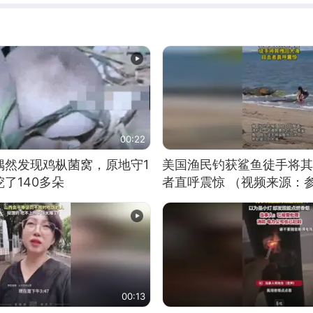
00:22
偶然发现鸡枞菌窝，原地守1
美国渔民钓获鲨鱼徒手将其
了140多朵
者直呼震惊 （视频来源：
00:13