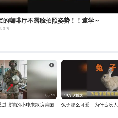
宝宝的咖啡厅不露脸拍照姿势！！速学～
供参考
00:44
7.8万 次播放
通过眼前的小球来欺骗美国
兔子那么可爱，为什么没人