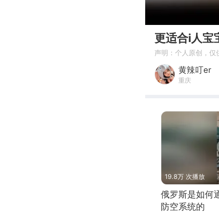
00:00
更适合i人
声明：个人原创，仅
黄辣叮er
重庆
19.8万 次播放
俄罗斯是如何
防空系统的