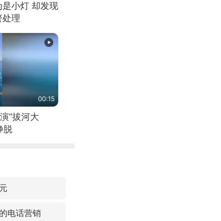
为是小灯 却发现
警处理
00:15
演“拔河大
挣脱
元
的电话营销