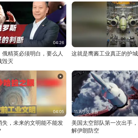
04:26
：俄精英必须明白，要么人
这就是鹰酱工业真正的护城
俄毁灭
04:05
11.7万 次播放
消失，未来的文明能不能发
美国太空部队第一次出手，
？
解伊朗防空