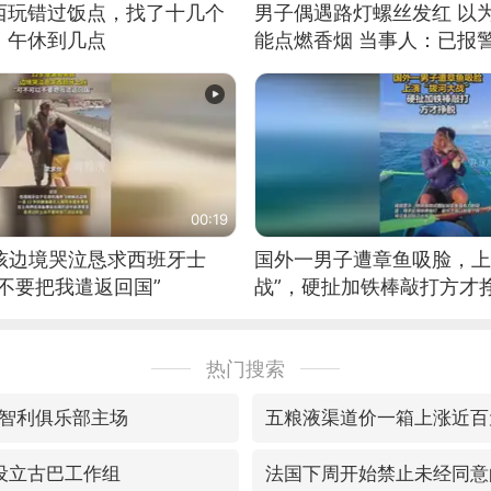
西玩错过饭点，找了十几个
男子偶遇路灯螺丝发红 以
：午休到几点
能点燃香烟 当事人：已报
00:19
男孩边境哭泣恳求西班牙士
国外一男子遭章鱼吸脸，上
不要把我遣返回国”
战”，硬扯加铁棒敲打方才
热门搜索
智利俱乐部主场
五粮液渠道价一箱上涨近百
密设立古巴工作组
法国下周开始禁止未经同意