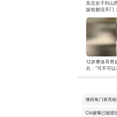
东北女子到山
饭馆都没开门
12岁摩洛哥
兵：“可不可以
佛得角门将亮相
CIA被曝已秘