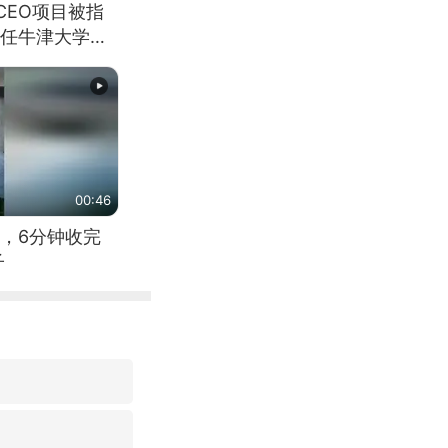
CEO项目被指
任牛津大学校
00:46
，6分钟收完
子