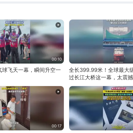
00:10
气球飞天一幕，瞬间升空一
全长399.99米！全球最
过长江大桥这一幕，太震撼
00:17