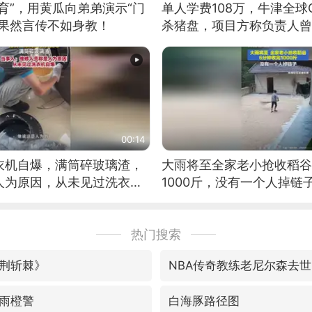
育”，用黄瓜向弟弟演示“门
单人学费108万，牛津全球
：果然言传不如身教！
杀猪盘，项目方称负责人曾
长
00:14
衣机自爆，满筒碎玻璃渣，
大雨将至全家老小抢收稻谷
人为原因，从未见过洗衣机
1000斤，没有一个人掉链
热门搜索
荆斩棘》
NBA传奇教练老尼尔森去世
雨橙警
白海豚路径图