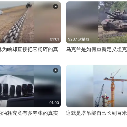
01:01
9237 次播放
林为啥却直接把它粉碎的真
乌克兰是如何重新定义坦克
01:00
的油耗究竟有多夸张的真实
这就是塔吊能自己长到百米