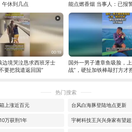
：午休到几点
能点燃香烟 当事人：已报
00:19
男孩边境哭泣恳求西班牙士
国外一男子遭章鱼吸脸，上
不要把我遣返回国”
战”，硬扯加铁棒敲打方才
热门搜索
箱上涨近百元
台风白海豚登陆地点更新
10万获刑1年
宇树科技王兴兴身家有望超2