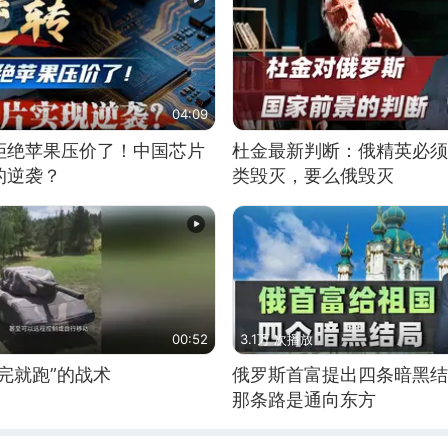
04:09
拒绝苹果压价了！中国芯片
杜金最新判断：俄精英必须
的逆袭？
类毁灭，要么俄毁灭
00:52
3.1万 次播放
完就跑”的战术
俄罗斯首富提出四条暗黑结
那条路是通向东方