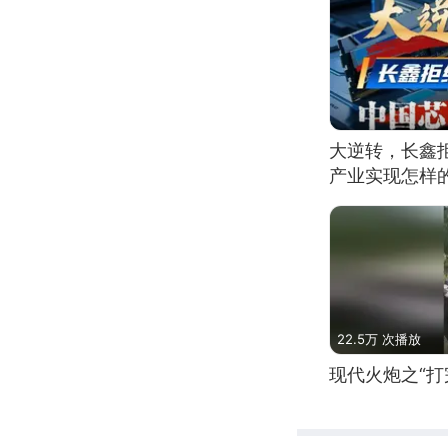
大逆转，长鑫
产业实现怎样
22.5万 次播放
现代火炮之“打