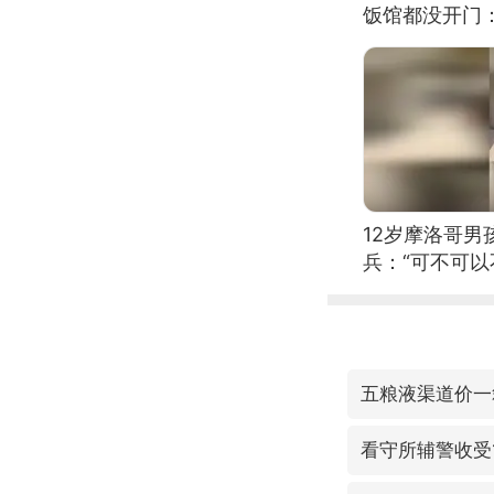
饭馆都没开门
12岁摩洛哥
兵：“可不可以
五粮液渠道价一
看守所辅警收受