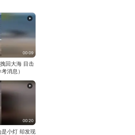
00:09
拽回大海 目击
参考消息）
00:20
为是小灯 却发现