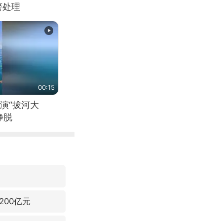
警处理
00:15
演“拔河大
挣脱
00亿元