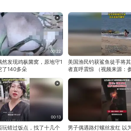
00:22
偶然发现鸡枞菌窝，原地守1
美国渔民钓获鲨鱼徒手将其
了140多朵
者直呼震惊 （视频来源：
00:13
西玩错过饭点，找了十几个
男子偶遇路灯螺丝发红 以