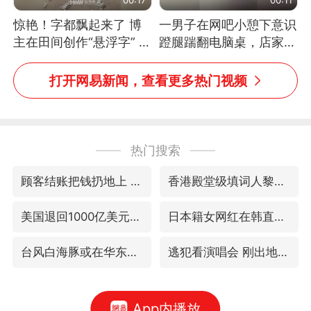
惊艳！字都飘起来了 博
一男子在网吧小憩下意识
主在田间创作“悬浮字” 网
蹬腿踹翻电脑桌，店家3
友：真·裸眼3D！
台显示器与机械臂损坏
打开网易新闻，查看更多热门视频
热门搜索
顾客结账把钱扔地上 服务员霸气扔回
香港殿堂级填词人黎彼得因病离世 终年76岁
美国退回1000亿美元关税
日本籍女网红在韩直播时自杀身亡
台风白海豚或在华东沿海登陆
逃犯看演唱会 刚出地铁就被逮住
App内播放