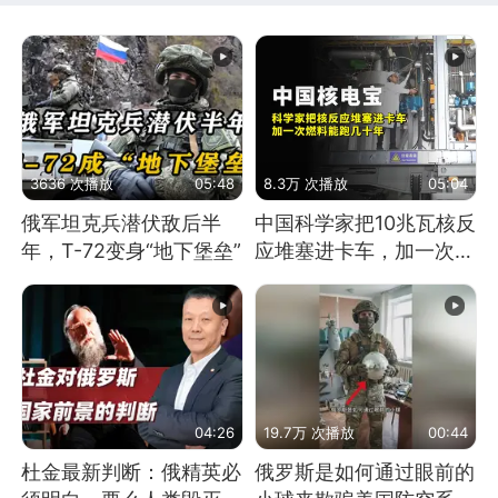
3636 次播放
05:48
8.3万 次播放
05:04
俄军坦克兵潜伏敌后半
中国科学家把10兆瓦核反
年，T-72变身“地下堡垒”
应堆塞进卡车，加一次燃
料能跑几十年
04:26
19.7万 次播放
00:44
杜金最新判断：俄精英必
俄罗斯是如何通过眼前的