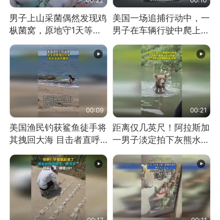
男子上山采菌偶然发现鸡
美国一场追捕行动中，一
枞菌窝，原地守1天等它
男子在车辆行驶中爬上车
长大：挖了140多朵
顶跳舞。（新京报）
00:09
00:21
美国渔民钓获鲨鱼徒手将
距离仅几英尺！阿拉斯加
其拽回大海 目击者直呼
一男子淡定拍下灰熊水中
震惊 （视频来源：参考
捕食鲑鱼全程
消息）
00:17
00:11