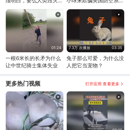
须明白，要么人类毁灭，
小球来欺骗美国防空系统
要么俄毁灭
的
01:24
7.3万 次播放
03:35
一根6米长的长矛为什么
兔子那么可爱，为什么没
让中世纪骑士集体失业
人把它当宠物？
更多热门视频
打开应用 查看更多
00:22
00:10