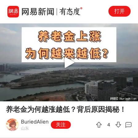
打开
Play
00:00
01:22
En
养老金为何越涨越低？背后原因揭秘！
fu
BuriedAlien
关注
4
山东