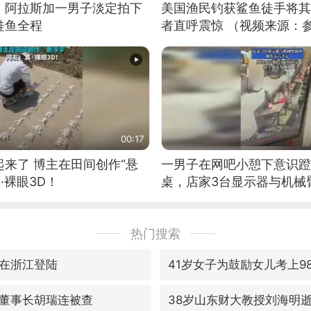
！阿拉斯加一男子淡定拍下
美国渔民钓获鲨鱼徒手将其
鲑鱼全程
者直呼震惊 （视频来源：
00:17
来了 博主在田间创作“悬
一男子在网吧小憩下意识蹬
·裸眼3D！
桌，店家3台显示器与机械
热门搜索
在浙江登陆
41岁女子为鼓励女儿考上9
董事长胡瑞连被查
38岁山东财大教授刘海明