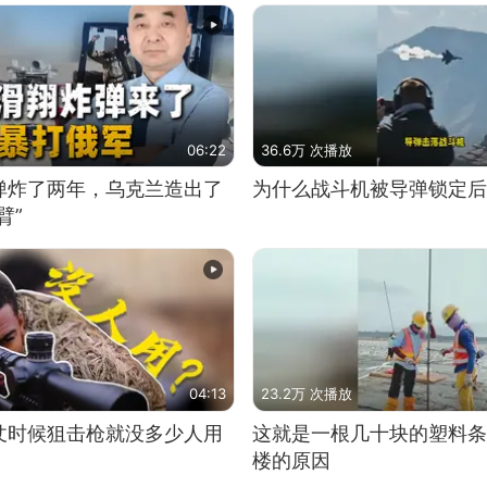
06:22
36.6万 次播放
弹炸了两年，乌克兰造出了
为什么战斗机被导弹锁定后
臂”
04:13
23.2万 次播放
仗时候狙击枪就没多少人用
这就是一根几十块的塑料条
楼的原因