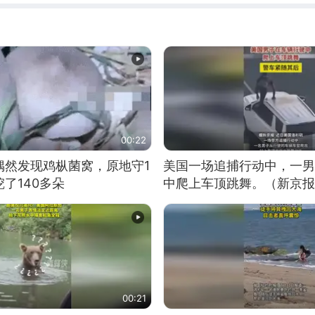
00:22
偶然发现鸡枞菌窝，原地守1
美国一场追捕行动中，一男
了140多朵
中爬上车顶跳舞。（新京报
00:21