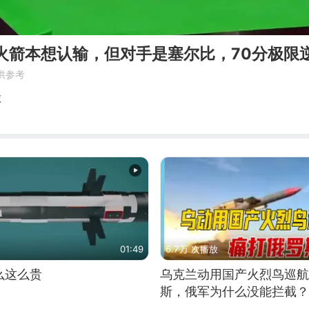
火箭本想认输，但对手是塞尔比，70分极限
供参考
球
01:49
6.7万 次播放
么这么贵
乌克兰动用国产火烈鸟巡航
斯，俄军为什么没能拦截？