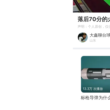
00:00
落后70分的
声明：个人原创，仅
大鑫聊台
山东
13.3万 次播放
标枪导弹为什