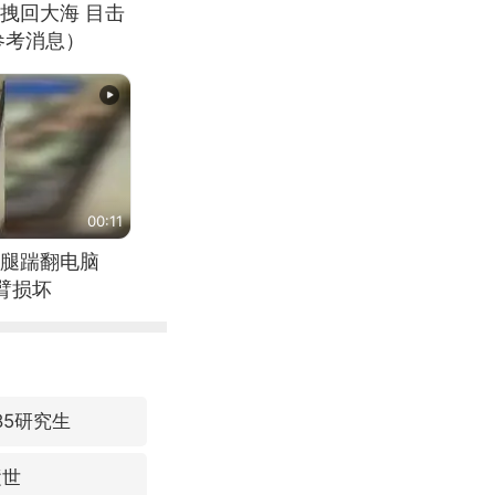
拽回大海 目击
参考消息）
00:11
腿踹翻电脑
臂损坏
85研究生
逝世