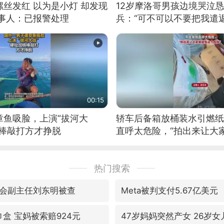
丝发红 以为是小灯 却发现
12岁摩洛哥男孩边境哭泣
当事人：已报警处理
兵：“可不可以不要把我遣返
00:15
章鱼吸脸，上演“拔河大
轿车后备箱放桶装水引燃纸
铁棒敲打方才挣脱
直呼太危险，“拍出来让大
险”
热门搜索
会副主任刘东明被查
Meta被判支付5.67亿美元
盒 宝妈被索赔924元
47岁妈妈突然产女 26岁