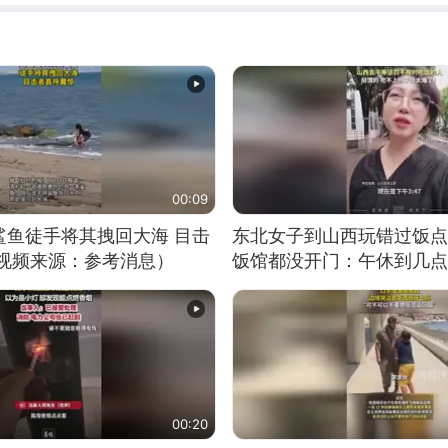
00:09
鲨鱼徒手将其拽回大海 目击
东北女子到山西玩错过饭点
（视频来源：参考消息）
饭馆都没开门：午休到几点
00:20