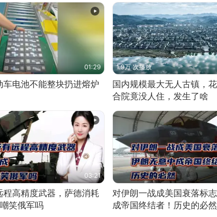
01:29
1.9万 次播放
动车电池不能整块扔进熔炉
国内规模最大无人古镇，花
合院竟没人住，发生了啥
03:21
远程高精度武器，萨德消耗
对伊朗一战成美国衰落标志
敢嘲笑俄军吗
成帝国终结者！历史的必然