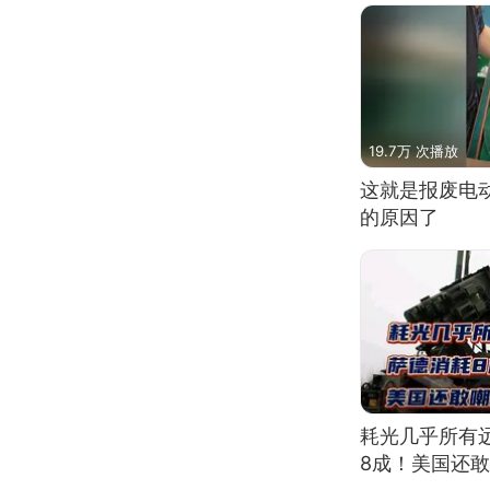
19.7万 次播放
这就是报废电
的原因了
耗光几乎所有
8成！美国还