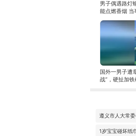
男子偶遇路灯螺
能点燃香烟 
国外一男子遭
战”，硬扯加
遵义市人大常委
1岁宝宝碰坏纸巾