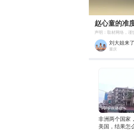
00:00
赵心童的准
声明：取材网络，谨
刘大姐来
重庆
9016 次播放
非洲两个国家
美国，结果怎