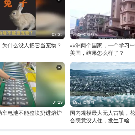
03:35
9133 次播放
，为什么没人把它当宠物？
非洲两个国家，一个学习中
美国，结果怎么样了？
01:29
1.9万 次播放
动车电池不能整块扔进熔炉
国内规模最大无人古镇，花
合院竟没人住，发生了啥