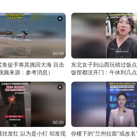
00:09
鲨鱼徒手将其拽回大海 目击
东北女子到山西玩错过饭点
（视频来源：参考消息）
饭馆都没开门：午休到几点
00:20
丝发红 以为是小灯 却发现
你楼下的“兰州拉面”或改名