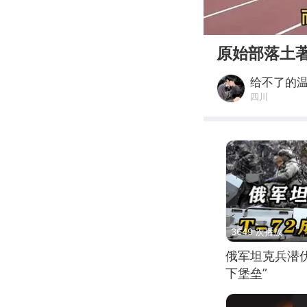
00:00
原始部落土
给不了的
四川
3649 次播放
俄军坦克兵潜伏
下堡垒”