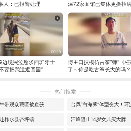
当事人：已报警处理
津72家面馆已集体更换招
00:19
男孩边境哭泣恳求西班牙士
博主口技模仿古筝“弹”《枉
不要把我遣返回国”
了～你是吃古筝长大的吗？
位考级不带古筝的选手。”
日电讯）
热门搜索
牛带观众藏匿被查获
赴柞水县杏坪镇
汪峰阻止14岁女儿买大牌