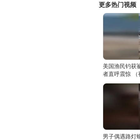
更多热门视频
美国渔民钓获
者直呼震惊 
男子偶遇路灯螺