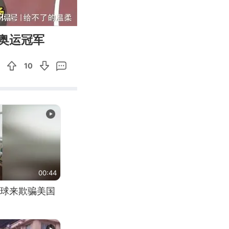
03:08
Enter
奥运冠军
fullscreen
10
00:44
球来欺骗美国