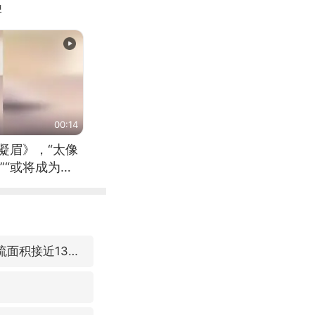
牌
00:14
凝眉》，“太像
”“或将成为首
（来源：新华每
台风“白海豚”体型变大！环流面积接近13个浙江那么大