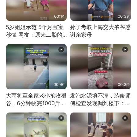
00:14
00:39
5岁姐姐示范 5个月宝宝
孙子考取上海交大爷爷感
秒懂 网友：原来二胎的
谢亲家母
快乐长这样
00:46
00:36
大雨将至全家老小抢收稻
发泡水泥填不满，装修师
谷，6分钟收完1000斤，
傅检查发现漏到楼下：出
没有一个人掉链子
风口未延伸到外墙