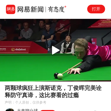
打开
Play
00:00
05:24
En
两颗球疯狂上演斯诺克，丁俊晖完美诠
fu
释防守真谛，这比赛看的过瘾
声明：个人原创，仅供参考
大鑫聊台球