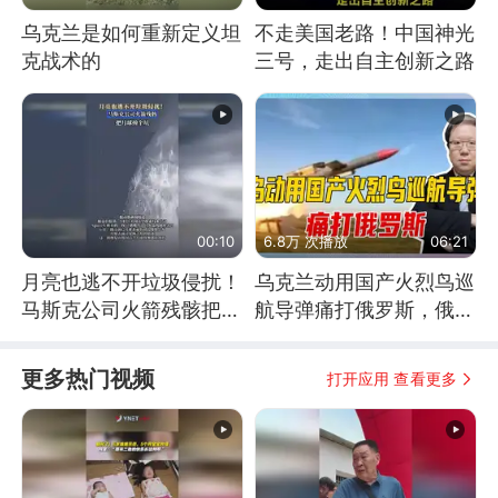
乌克兰是如何重新定义坦
不走美国老路！中国神光
克战术的
三号，走出自主创新之路
00:10
6.8万 次播放
06:21
月亮也逃不开垃圾侵扰！
乌克兰动用国产火烈鸟巡
马斯克公司火箭残骸把月
航导弹痛打俄罗斯，俄军
球撞个坑
为什么没能拦截？
更多热门视频
打开应用 查看更多