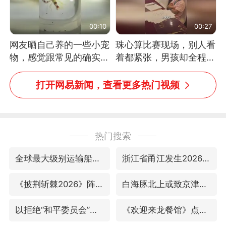
00:10
00:27
网友晒自己养的一些小宠
珠心算比赛现场，别人看
物，感觉跟常见的确实有
着都紧张，男孩却全程气
些不一样
定神闲、从容作答，最终
拿下冠军。网友：这淡定
打开网易新闻，查看更多热门视频
的样子，一看就是有实
力！（人民日报）
热门搜索
全球最大级别运输船通过长江大桥
浙江省甬江发生2026年第1号洪水
《披荆斩棘2026》阵容官宣
白海豚北上或致京津冀暴雨
以拒绝“和平委员会”的加沙和平计划
《欢迎来龙餐馆》点映及预售总票房破亿