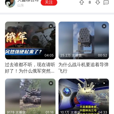
关注
8
山东
04:05
25.2万 次播放
00:52
过去谁都不听，现在请听
为什么战斗机要追着导弹
好了！为什么俄军突然强
飞行
硬起来了？
9178 次播放
01:16
10.1万 次播放
04:33